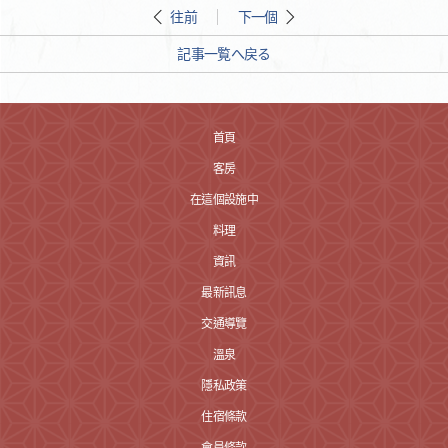
往前
下一個
記事一覧へ戻る
首頁
客房
在這個設施中
料理
資訊
最新訊息
交通導覽
溫泉
隱私政策
住宿條款