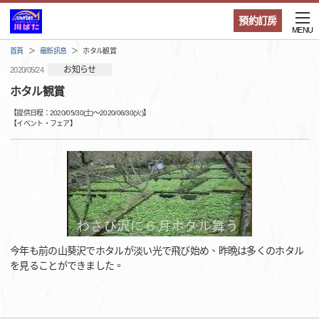
預約訂房
MENU
首頁
最新訊息
ホタル観賞
お知らせ
2020/05/24
ホタル観賞
【提供日程：
2020/05/30(土)
〜
2020/06/30(火)
】
【
イベント・フェア
】
今年も前の山葵沢でホタルが淡い光で飛び始め、昨晩は多くのホタル
を見ることができました。