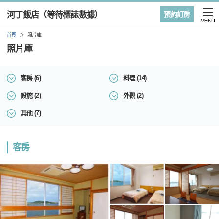
河丁飯店（等待標誌數據）
預約訂房
MENU
首頁
照片庫
照片庫
客房 (6)
料理 (14)
設施 (2)
外觀 (2)
其他 (7)
客房