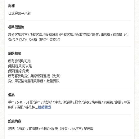
房補
日式房18平米起
標準間設施
部分客房浴室 / 所有客房均設有淋浴 / 所有客房均配有空調和暖氣 / 電視機 / 錄影帶（付
費/包含 DVD）/ 冰箱（提供付費飲品）
網路相關
所有房間均可用
[電腦租賃]可以是
[網路連線]免費
所有客房均提供無線網路連接（免費）
提供筆記型電腦租賃服務。數量有限
備品
手巾 / 牙刷、牙膏/ 浴巾 / 洗髮精 / 沖洗 / 沐浴露 / 肥皂 / 浴衣 / 烘乾機 / 羽絨被 / 刮鬍 / 淋浴
廁所 / 浴帽 / 棉花棒
…
繼續閱讀
設施內容
酒吧（收費）/ 宴會廳 / 卡拉OK設施（收費）/ 休息室 / 禁煙房