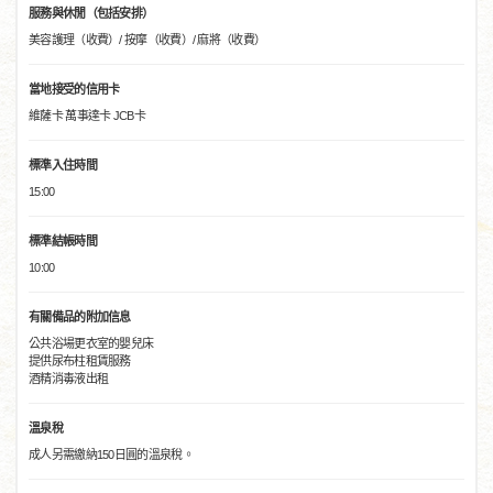
服務與休閒（包括安排）
美容護理（收費）/ 按摩（收費）/ 麻將（收費）
當地接受的信用卡
維薩卡 萬事達卡 JCB卡
標準入住時間
15:00
標準結帳時間
10:00
有關備品的附加信息
公共浴場更衣室的嬰兒床
提供尿布柱租賃服務
酒精消毒液出租
溫泉稅
成人另需繳納150日圓的溫泉稅。