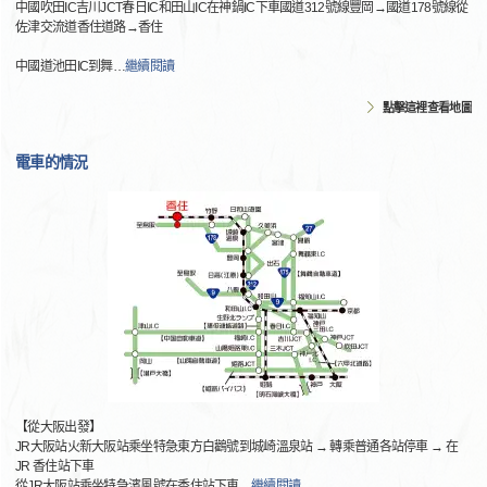
中國吹田IC吉川JCT春日IC和田山IC在神鍋IC下車國道312號線豐岡→國道178號線從
佐津交流道香住道路→香住
中國道池田IC到舞
…
繼續閱讀
點擊這裡查看地圖
電車的情況
【從大阪出發】
JR大阪站火新大阪站乘坐特急東方白鸛號到城崎溫泉站 → 轉乘普通各站停車 → 在
JR 香住站下車
從JR大阪站乘坐特急濱風號在香住站下車
…
繼續閱讀