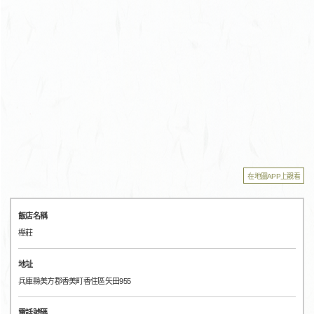
在地圖APP上觀看
飯店名稱
櫸莊
地址
兵庫縣美方郡香美町香住區矢田955
電話號碼