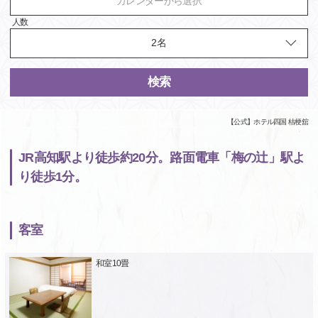
カレンダーから選択
人数
検索
【公式】ホテル四国 桔梗舘
JR高知駅より徒歩約20分。路面電車「梅の辻」駅よ
り徒歩1分。
客室
和室10畳