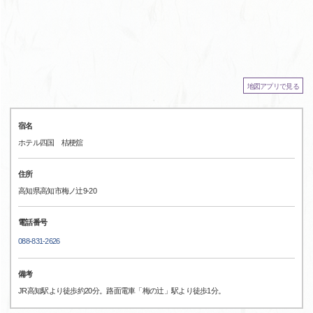
地図アプリで見る
宿名
ホテル四国 桔梗舘
住所
高知県高知市梅ノ辻9-20
電話番号
088-831-2626
備考
JR高知駅より徒歩約20分。路面電車「梅の辻」駅より徒歩1分。