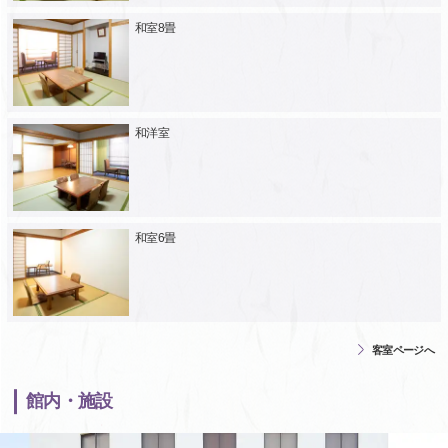
和室8畳
和洋室
和室6畳
客室ページへ
館内・施設