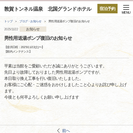
敦賀トンネル温泉 北国グランドホテル
宿泊予約
MENU
トップ
ブログ・お知らせ
男性用送湯ポンプ復旧のお知らせ
お知らせ
2025/11/22
男性用送湯ポンプ復旧のお知らせ
【提供日程：
2025/11/22(土)
〜】
【
館内メンテナンス
】
平素は当館をご愛顧いただき誠にありがとうございます。
先日より故障しておりました男性用送湯ポンプですが、
本日取り換え工事を行い復旧いたしました。
お客様にご心配・ご迷惑をおかけしましたこと心よりお詫び申し上げ
ます。
今後とも何卒よろしくお願い申し上げます
前へ