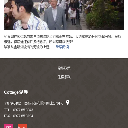
如果您在客运站前来自汤布院站步行和由布院站，大约需要30分钟到40分钟。虽然
很远，但沿途还有许多纪念品，所以您可以散步！
瞄准从金鳞湖流出的河流的上游，
…
继续阅读
隐私政策
住宿条款
Cottage 湖畔
〒
879-5102
由布市汤布院町川上1761-5
TEL
0977-85-3043
FAX
0977-85-3194