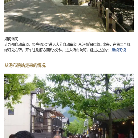
如何访问
走九州自动车道，经鸟栖JCT进入大分自动车道- 从汤布院IC出口出来，在第二个红
绿灯处右转。开车往别府方面约5分钟，进入汤布院町，经过左边的“
…
继续阅读
从汤布院站走来的情况