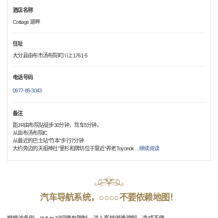
酒店名称
Cottage 湖畔
住址
大分县由布市汤布院町川上1761-5
电话号码
0977-85-3043
备注
距JR由布院站徒步30分钟，驾车5分钟。
从由布汤布院IC
从最近的巴士站“竹本”步行7分钟
大约旁边的天祖神社”里杉和牌坊位于靠近“养老Toyonok
…
继续阅读
汽车导航系统，○○○○不要依赖地图！