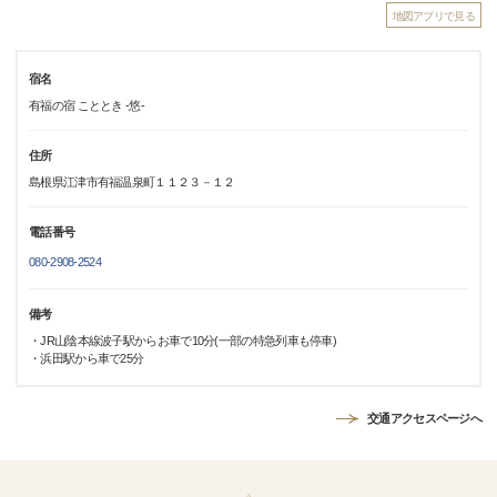
地図アプリで見る
宿名
有福の宿 こととき -悠-
住所
島根県江津市有福温泉町１１２３－１２
電話番号
080-2908-2524
備考
・JR山陰本線波子駅からお車で10分(一部の特急列車も停車)
・浜田駅から車で25分
交通アクセスページへ