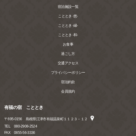
宿泊施設一覧
こととき -悠-
こととき -縁-
こととき -和-
お食事
過ごし方
交通アクセス
プライバシーポリシー
宿泊約款
会員規約
有福の宿 こととき
〒
695-0156
島根県江津市有福温泉町１１２３－１２
TEL
080-2908-2524
FAX
0855-56-3336