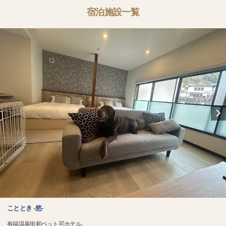
宿泊施設一覧
こととき -悠-
有福温泉街初ペット可ホテル。