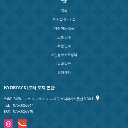
TOP
객실
본 시설내・시설
자주 하는 질문
교통 안내
주변 안내
개인정보보호정책
숙박 약관
회원규약
KYOSTAY 이로하 토지 본관
〒
601-8428
교토 부 교토 시 미나미 구 토지히가시몬젠쵸 30-1
TEL
075-662-8747
FAX
075-662-8748