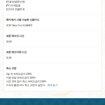
[연결 방법]무선랜
[PC 대여]없음
[인터넷 연결]무료
현지에서 사용 가능한 신용카드
JCB / Visa / 마스터/AMEX
표준 체크인 시간
15:00
표준 체크아웃 시간
11:00
취소 규정
1일 전:숙박요금의 100%
이용 당일:숙박요금의 100%
사전 연락 없이 취소:숙박요금의 100%
※숙박 플랜 마다 취소 규정의 설정이
…
계속 읽기