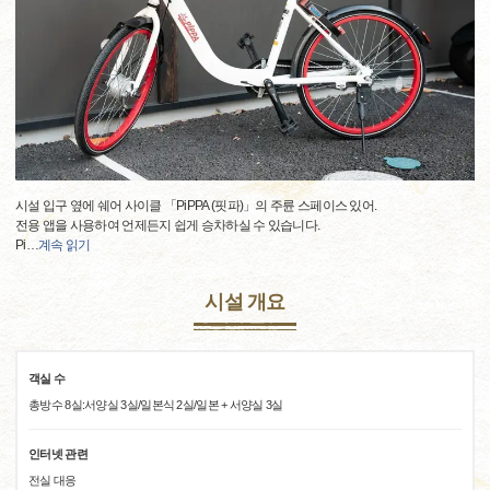
시설 입구 옆에 쉐어 사이클 「PiPPA (핏파)」의 주륜 스페이스 있어.
전용 앱을 사용하여 언제든지 쉽게 승차하실 수 있습니다.
Pi
…
계속 읽기
시설 개요
객실 수
총방수 8실:서양실 3실/일본식 2실/일본 + 서양실 3실
인터넷 관련
전실 대응