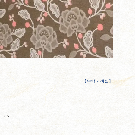
【
숙박‧객실
】
니다.