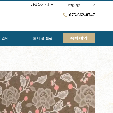
예약확인・취소
language
075-662-8747
숙박 예약
 안내
토지 절 별관