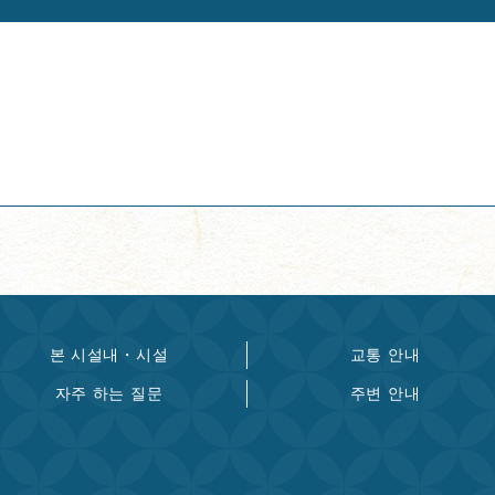
본 시설내・시설
교통 안내
자주 하는 질문
주변 안내