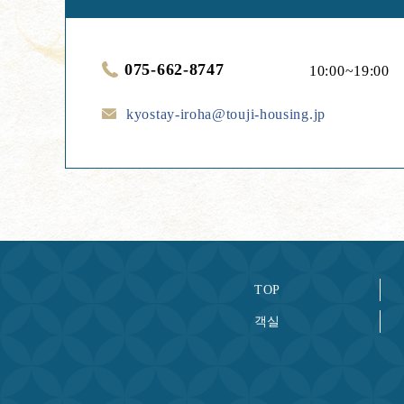
075-662-8747
10:00~19:00
kyostay-iroha@touji-housing.jp
TOP
객실