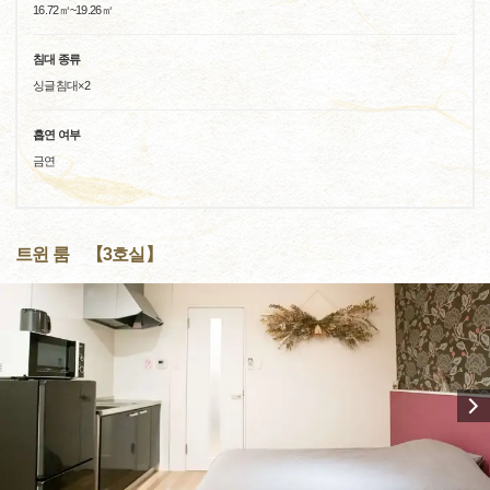
16.72㎡~19.26㎡
침대 종류
싱글침대×2
흡연 여부
금연
트윈 룸 【3호실】