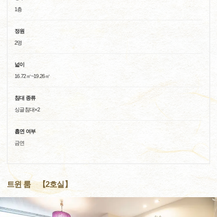
1층
정원
2명
넓이
16.72㎡~19.26㎡
침대 종류
싱글침대×2
흡연 여부
금연
트윈 룸 【2호실】