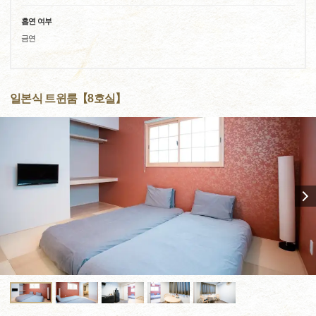
흡연 여부
금연
일본식 트윈룸【8호실】