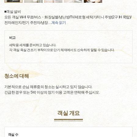
■객실 설비
모든 객실 Wi-fi 무료/버스・화장실별/냉난방/TV/세로형 세탁기/미니 주방(2구 IH 쿡탑)/
전자레인지/전기 주전자/냉장
…
계속 읽기
비고
세탁용 세제를 준비하고 있습니다.
각 객실 욕실 건조기 부착이므로 단기 체재에서도 신속하게 말릴 수 있습니다.
청소에 대해
기본적으로 손님 체류중의 청소는 실시하고 있지 않습니다.
긴급한 경우 또는 5박 이상의 장기 이용 고객은 연락해 주십시오.
객실 개요
객실 수