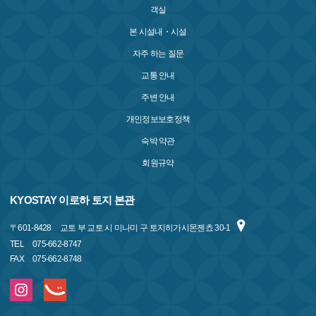
객실
본 시설내・시설
자주 하는 질문
교통 안내
주변 안내
개인정보보호정책
숙박 약관
회원규약
KYOSTAY 이로하 토지 본관
〒
601-8428
교토 부 교토 시 미나미 구 토지히가시몬젠쵸 30-1
TEL
075-662-8747
FAX
075-662-8748