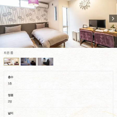
트윈 룸
층수
1층
정원
2명
넓이