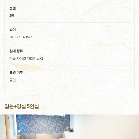
정원
2명
넓이
24.21㎡~26.15㎡
침대 종류
싱글 사이즈 매트리스×2
흡연 여부
금연
일본+양실 5인실