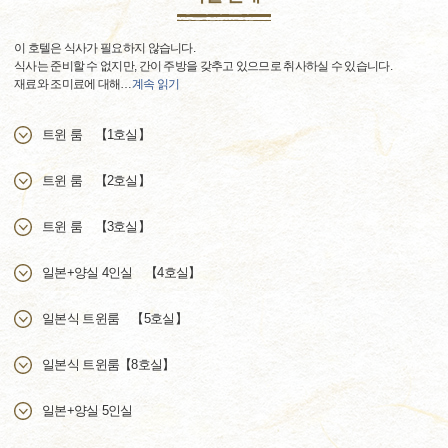
이 호텔은 식사가 필요하지 않습니다.
식사는 준비할 수 없지만, 간이 주방을 갖추고 있으므로 취사하실 수 있습니다.
재료와 조미료에 대해
…
계속 읽기
트윈 룸 【1호실】
트윈 룸 【2호실】
트윈 룸 【3호실】
일본+양실 4인실 【4호실】
일본식 트윈룸 【5호실】
일본식 트윈룸【8호실】
일본+양실 5인실