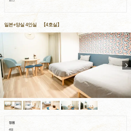
일본+양실 4인실 【4호실】
정원
4명