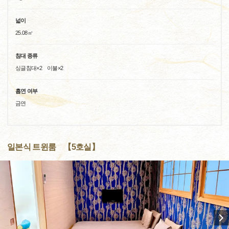
넓이
25.08㎡
침대 종류
싱글침대×2 이불×2
흡연 여부
금연
일본식 트윈룸 【5호실】