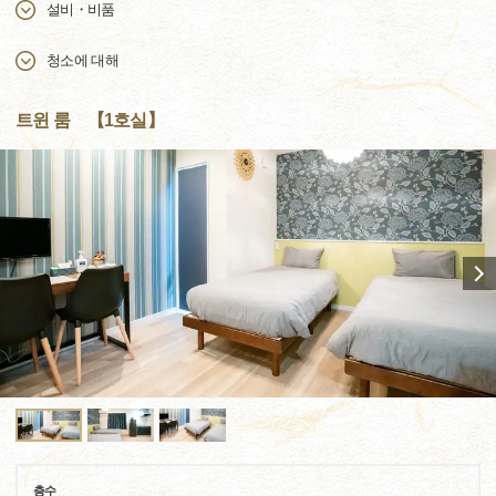
설비・비품
청소에 대해
트윈 룸 【1호실】
층수