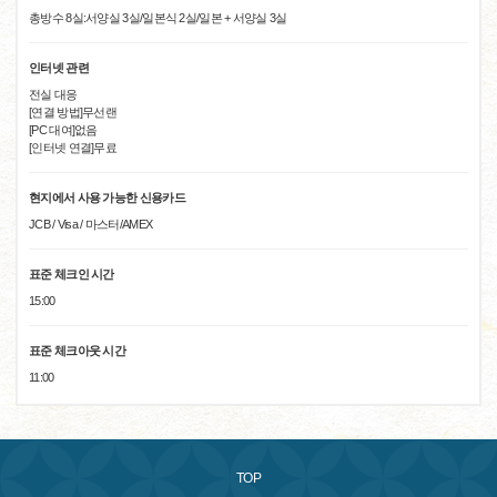
총방수 8실:서양실 3실/일본식 2실/일본 + 서양실 3실
인터넷 관련
전실 대응
[연결 방법]무선랜
[PC 대여]없음
[인터넷 연결]무료
현지에서 사용 가능한 신용카드
JCB / Visa / 마스터/AMEX
표준 체크인 시간
15:00
표준 체크아웃 시간
11:00
TOP