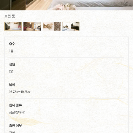
트윈 룸
층수
1층
정원
2명
넓이
16.72㎡~19.26㎡
침대 종류
싱글침대×2
흡연 여부
금연