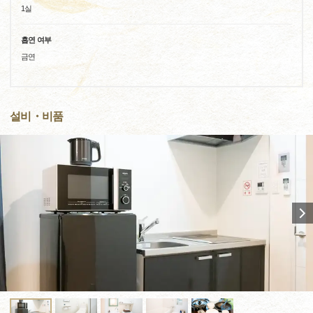
1실
흡연 여부
금연
설비・비품