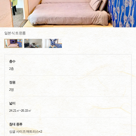
일본식 트윈룸
층수
2층
정원
2명
넓이
24.21㎡~26.15㎡
침대 종류
싱글 사이즈 매트리스×2