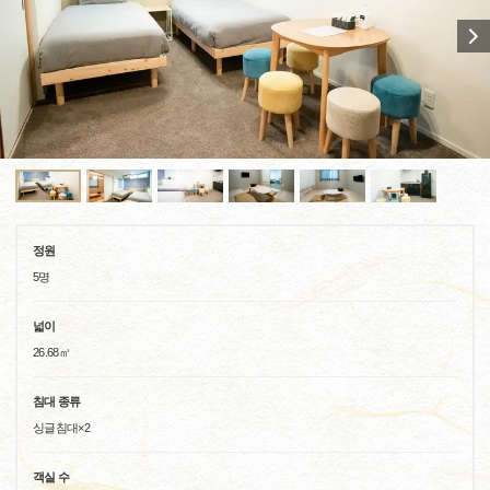
정원
5명
넓이
26.68㎡
침대 종류
싱글침대×2
객실 수