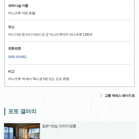
숙박시설 이름
마나즈루 마린 호텔
주소
카나가와 현 아시가라시모 군 마나즈루마치 마나츠루 1200-6
전화번호
0465-43-9651
비고
마나즈루 역 에서 택시로 5분 또는 도보 25분
교통 액세스 페이지로
포토 갤러리
일본+양실 프리미엄룸