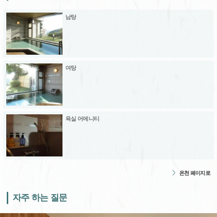
남탕
여탕
욕실 어메니티
온천 페이지로
자주 하는 질문