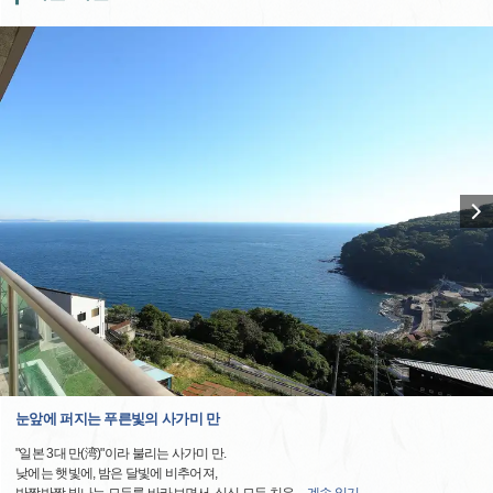
눈앞에 퍼지는 푸른빛의 사가미 만
"일본 3대 만(湾)"이라 불리는 사가미 만.
낮에는 햇빛에, 밤은 달빛에 비추어져,