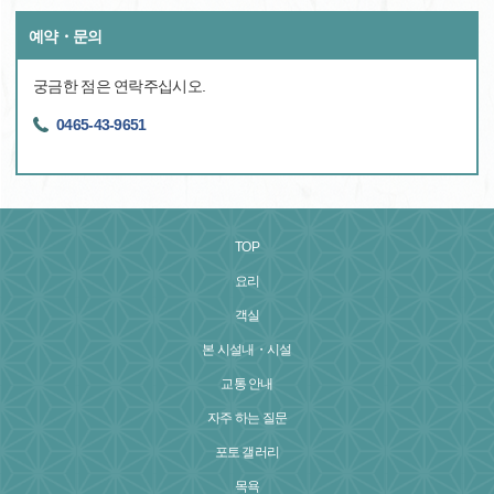
예약・문의
궁금한 점은 연락주십시오.
0465-43-9651
TOP
요리
객실
본 시설내・시설
교통 안내
자주 하는 질문
포토 갤러리
목욕