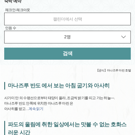
숙박 예약
체크인-체크아웃
캘린더에서 선택
인원 수
검색
【공식】마나즈루 마린 호텔
마나즈루 반도 에서 보는 아침 굽기와 아사히
사가미 만 의 수평선으로부터 태양이 올라, 조금씩 밝기를 띠고 가는 하늘―.
마나즈루 반도 안쪽에 위치한 마나즈루 마린 은
아사히를 받고
…
계속 읽기
파도의 울림에 취한 일상에서는 맛볼 수 없는 호화스
러운 시간