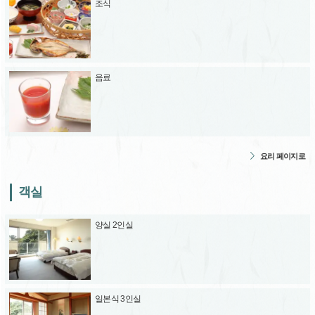
조식
음료
요리 페이지로
객실
양실 2인실
일본식 3인실