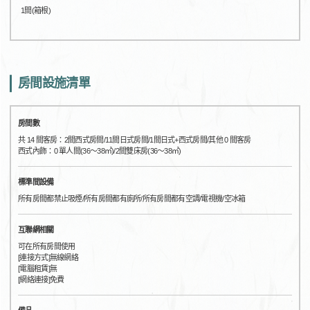
1間(箱根)
房間設施清單
房間數
共 14 間客房：2間西式房間/11間日式房間/1間日式+西式房間/其他 0 間客房
西式內飾：0 單人間(36～38㎡)/2間雙床房(36～38㎡)
標準間設備
所有房間都禁止吸煙/所有房間都有廁所/所有房間都有空調/電視機/空冰箱
互聯網相關
可在所有房間使用
[連接方式]無線網絡
[電腦租賃]無
[網絡連接]免費