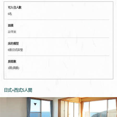
可入住人數
6名
面積
22平米
床的類型
6張日式床墊
房間數
1間(真鶴)
日式+西式5人間