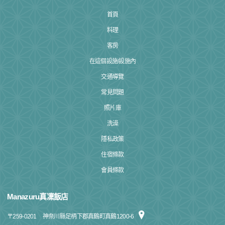
首頁
料理
客房
在這個設施/設施內
交通導覽
常見問題
照片庫
洗澡
隱私政策
住宿條款
會員條款
Manazuru真凜飯店
〒
259-0201
神奈川縣足柄下郡真鶴町真鶴1200-6