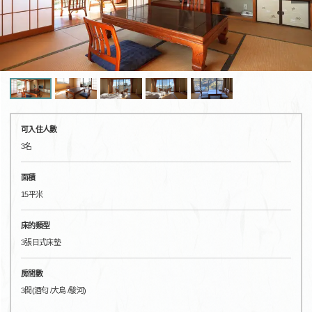
可入住人數
3名
面積
15平米
床的類型
3張日式床墊
房間數
3間(酒匂 /大島 /駿河)