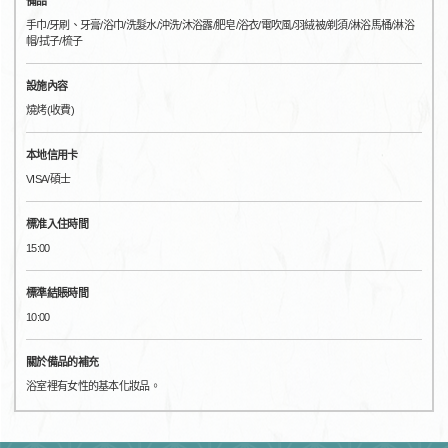
備品
手巾/牙刷、牙膏/浴巾/洗髮水/沖洗/沐浴露/肥皂/浴衣/電吹風/羽絨被/剃須/淋浴馬桶/淋浴
帽/拭子/梳子
設施內容
燒烤(收費)
本地信用卡
VISA/碩士
標准入住時間
15:00
標準結賬時間
10:00
關於備品的補充
浴室裡有女性的基本化妝品。