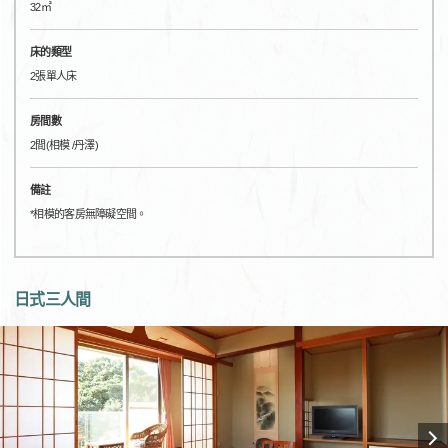
32㎡
床的類型
2張單人床
房間數
2間(相模 /丹澤)
備註
*相模的客房無障礙空間。
日式三人間