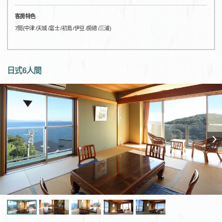
客房特色
7間(中津 /天城 /富士 /初島 /伊豆 /房總 /三浦)
日式6人間