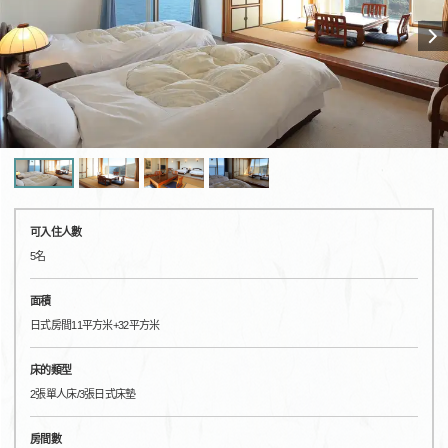
可入住人數
5名
面積
日式房間11平方米+32平方米
床的類型
2張單人床/3張日式床墊
房間數