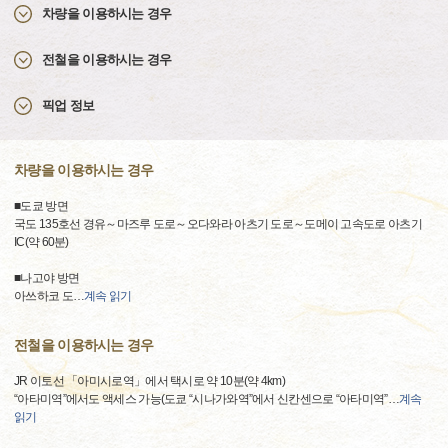
차량을 이용하시는 경우
전철을 이용하시는 경우
픽업 정보
차량을 이용하시는 경우
■도쿄 방면
국도 135호선 경유～마즈루 도로～오다와라 아츠기 도로～도메이 고속도로 아츠기
IC(약 60분)
■나고야 방면
아쓰하코 도
…
계속 읽기
전철을 이용하시는 경우
JR 이토선 「아미시로역」에서 택시로 약 10분(약 4km)
“아타미역”에서도 액세스 가능(도쿄 “시나가와역”에서 신칸센으로 “아타미역”
…
계속
읽기