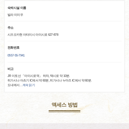
숙박시설 이름
빌라 미미우
주소
시즈오카현 아타미시 아미시로 627-878
전화번호
0557-55-7941
비고
JR 이토선 「아미시로역」 하차, 택시로 약 10분.
히가시나 아츠기 IC에서 약 60분, 히가시나 누마즈 IC에서 약 60분.
도내에서
…
계속 읽기
액세스 방법