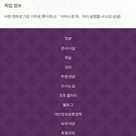
픽업 정보
사전 연락로 가장 가까운 JR 이토선 「아미시로 역」까지 송영합니다.(요 상담)
TOP
관내 시설
객실
요리
주변 관광
오시는 길
포토 갤러리
블로그
개인정보보호정책
숙박 약관
회원규약