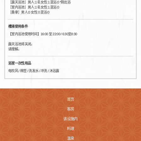
［露天浴池］男人:1 名女性:1 混浴:0 *刚出浴
［室内浴池］男人:1 名女性:1 混浴:0
［桑拿］男人:0 女性:0 混浴:0
槽液使用条件
【室内浴池使用时间】16:00 至 22:00 / 6:30至8:30
露天浴池将关闭。
请理解。
浴室一次性用品
电吹风 / 棉签 / 洗发水 / 冲洗 / 沐浴露
首页
客房
该设施内
料理
温泉