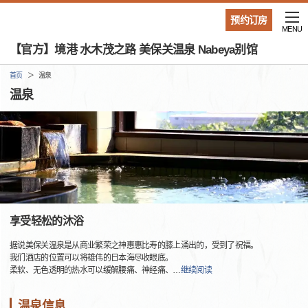
预约订房
MENU
【官方】境港 水木茂之路 美保关温泉 Nabeya别馆
首页
温泉
温泉
享受轻松的沐浴
据说美保关温泉是从商业繁荣之神惠惠比寿的膝上涌出的，受到了祝福。
我们酒店的位置可以将雄伟的日本海尽收眼底。
柔软、无色透明的热水可以缓解腰痛、神经痛、
…
继续阅读
温泉信息