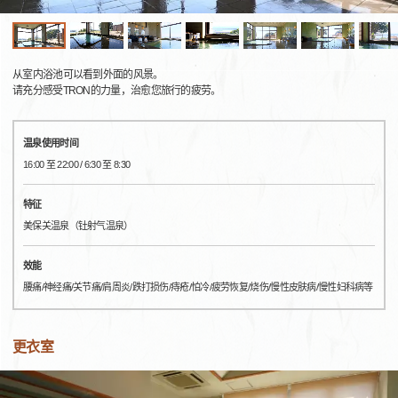
从室内浴池可以看到外面的风景。
请充分感受TRON的力量，治愈您旅行的疲劳。
温泉使用时间
16:00 至 22:00 / 6:30 至 8:30
特征
美保关温泉（钍射气温泉）
效能
腰痛/神经痛/关节痛/肩周炎/跌打损伤/痔疮/怕冷/疲劳恢复/烧伤/慢性皮肤病/慢性妇科病等
更衣室