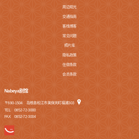
周边观光
交通指南
客栈博客
常见问题
照片库
隐私政策
住宿条款
会员条款
Nabeya别馆
〒
690-1504
岛根县松江市美保关町福浦303
TEL
0852-72-3000
FAX
0852-72-3004