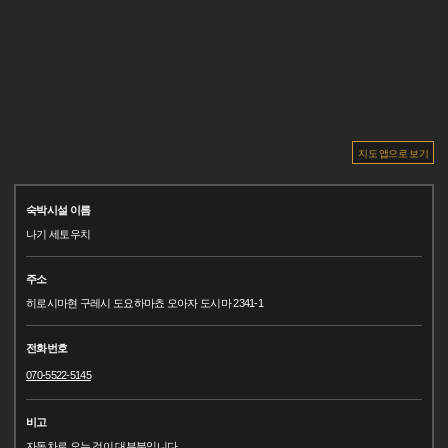
지도 앱으로 보기
숙박시설 이름
나기 세토우치
주소
히로시마현 구레시 도요하마쵸 오아자 도시마 2341-1
전화번호
070-5522-5145
비고
자동차로 오는 것이 대부분입니다.