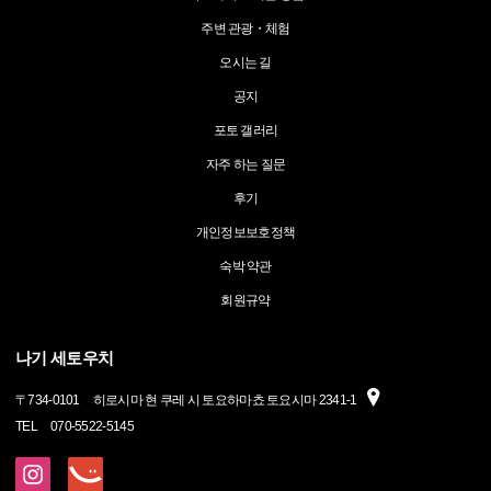
주변 관광・체험
오시는 길
공지
포토 갤러리
자주 하는 질문
후기
개인정보보호정책
숙박 약관
회원규약
나기 세토우치
〒
734-0101
히로시마 현 쿠레 시 토요하마쵸 토요시마 2341-1
TEL
070-5522-5145