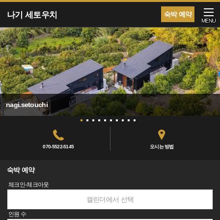
나기 세토우치
숙박 예약
MENU
nagi.setouchi
070-5522-5145
오시는 방법
숙박 예약
체크인-체크아웃
캘린더에서 선택
인원 수