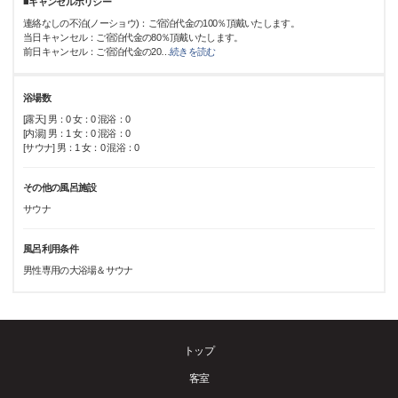
■キャンセルポリシー
連絡なしの不泊(ノーショウ)：ご宿泊代金の100％頂戴いたします。
当日キャンセル：ご宿泊代金の80％頂戴いたします。
前日キャンセル：ご宿泊代金の20
…
続きを読む
浴場数
[露天] 男：0 女：0 混浴：0
[内湯] 男：1 女：0 混浴：0
[サウナ] 男：1 女：0 混浴：0
その他の風呂施設
サウナ
風呂利用条件
男性専用の大浴場＆サウナ
トップ
客室