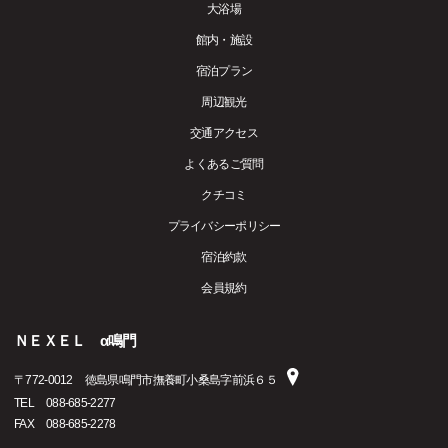
大浴場
館内・施設
宿泊プラン
周辺観光
交通アクセス
よくあるご質問
クチコミ
プライバシーポリシー
宿泊約款
会員規約
ＮＥＸＥＬ α鳴門
〒
772-0012
徳島県鳴門市撫養町小桑島字前浜６５
TEL
088-685-2277
FAX
088-685-2278