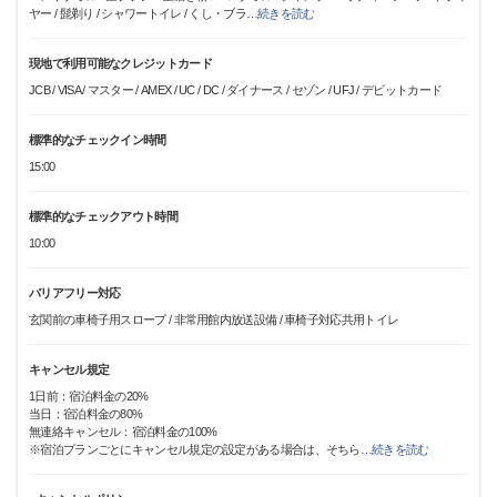
ヤー / 髭剃り / シャワートイレ / くし・ブラ
…
続きを読む
現地で利用可能なクレジットカード
JCB / VISA / マスター / AMEX / UC / DC / ダイナース / セゾン / UFJ / デビットカード
標準的なチェックイン時間
15:00
標準的なチェックアウト時間
10:00
バリアフリー対応
玄関前の車椅子用スロープ / 非常用館内放送設備 / 車椅子対応共用トイレ
キャンセル規定
1日前：宿泊料金の20%
当日：宿泊料金の80%
無連絡キャンセル：宿泊料金の100%
※宿泊プランごとにキャンセル規定の設定がある場合は、そちら
…
続きを読む