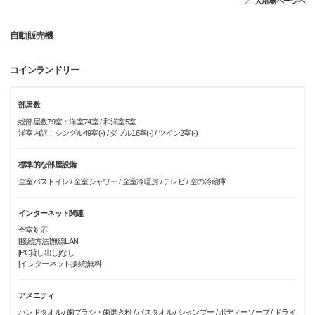
大浴場ページへ
自動販売機
コインランドリー
部屋数
総部屋数79室：洋室74室 / 和洋室5室
洋室内訳：シングル49室(-) / ダブル16室(-) / ツイン2室(-)
標準的な部屋設備
全室バストイレ / 全室シャワー / 全室冷暖房 / テレビ / 空の冷蔵庫
インターネット関連
全室対応
[接続方法]無線LAN
[PC貸し出し]なし
[インターネット接続]無料
アメニティ
ハンドタオル / 歯ブラシ・歯磨き粉 / バスタオル / シャンプー / ボディーソープ / ドライ