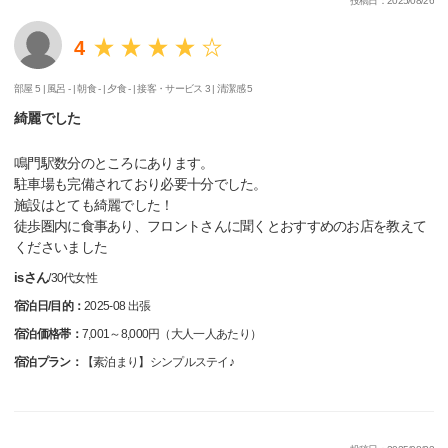
投稿日：2025/08/26
4
部屋 5 |
風呂 - |
朝食 - |
夕食 - |
接客・サービス 3 |
清潔感 5
綺麗でした
鳴門駅数分のところにあります。
駐車場も完備されており必要十分でした。
施設はとても綺麗でした！
徒歩圏内に食事あり、フロントさんに聞くとおすすめのお店を教えて
くださいました
isさん
/
30代
女性
宿泊日/目的：
2025-08 出張
宿泊価格帯：
7,001～8,000円（大人一人あたり）
宿泊プラン：
【素泊まり】シンプルステイ♪