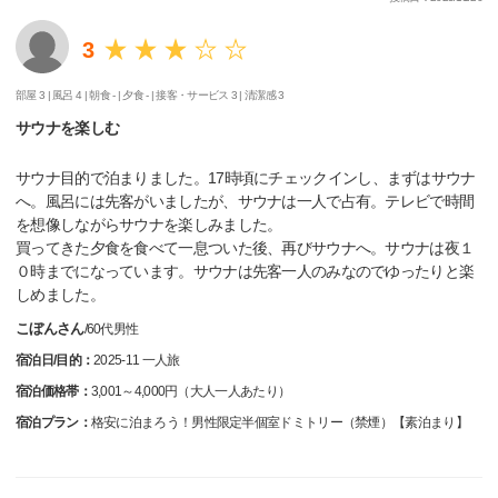
3
部屋 3 |
風呂 4 |
朝食 - |
夕食 - |
接客・サービス 3 |
清潔感 3
サウナを楽しむ
サウナ目的で泊まりました。17時頃にチェックインし、まずはサウナ
へ。風呂には先客がいましたが、サウナは一人で占有。テレビで時間
を想像しながらサウナを楽しみました。
買ってきた夕食を食べて一息ついた後、再びサウナへ。サウナは夜１
０時までになっています。サウナは先客一人のみなのでゆったりと楽
しめました。
こぼんさん
/
60代
男性
宿泊日/目的：
2025-11 一人旅
宿泊価格帯：
3,001～4,000円（大人一人あたり）
宿泊プラン：
格安に泊まろう！男性限定半個室ドミトリー（禁煙）【素泊まり】