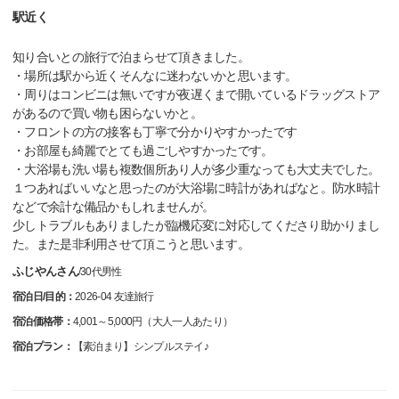
駅近く
知り合いとの旅行で泊まらせて頂きました。
・場所は駅から近くそんなに迷わないかと思います。
・周りはコンビニは無いですが夜遅くまで開いているドラッグストア
があるので買い物も困らないかと。
・フロントの方の接客も丁寧で分かりやすかったです
・お部屋も綺麗でとても過ごしやすかったです。
・大浴場も洗い場も複数個所あり人が多少重なっても大丈夫でした。
１つあればいいなと思ったのが大浴場に時計があればなと。防水時計
などで余計な備品かもしれませんが。
少しトラブルもありましたが臨機応変に対応してくださり助かりまし
た。また是非利用させて頂こうと思います。
ふじやんさん
/
30代
男性
宿泊日/目的：
2026-04 友達旅行
宿泊価格帯：
4,001～5,000円（大人一人あたり）
宿泊プラン：
【素泊まり】シンプルステイ♪