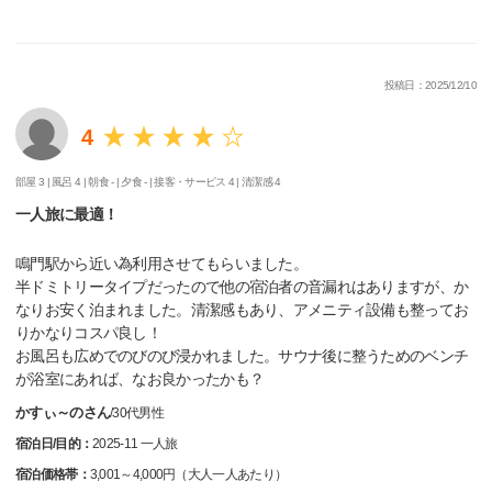
投稿日：2025/12/10
4
部屋 3 |
風呂 4 |
朝食 - |
夕食 - |
接客・サービス 4 |
清潔感 4
一人旅に最適！
鳴門駅から近い為利用させてもらいました。
半ドミトリータイプだったので他の宿泊者の音漏れはありますが、か
なりお安く泊まれました。清潔感もあり、アメニティ設備も整ってお
りかなりコスパ良し！
お風呂も広めでのびのび浸かれました。サウナ後に整うためのベンチ
が浴室にあれば、なお良かったかも？
かすぃ～のさん
/
30代
男性
宿泊日/目的：
2025-11 一人旅
宿泊価格帯：
3,001～4,000円（大人一人あたり）