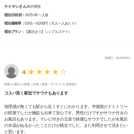
ケイヤンさん
/
30代
男性
宿泊日/目的：
2025-08 一人旅
宿泊価格帯：
5,001～6,000円（大人一人あたり）
宿泊プラン：
【素泊まり】シンプルステイ♪
投稿日：2025/09/25
4
部屋 4 |
風呂 4 |
朝食 - |
夕食 - |
接客・サービス 4 |
清潔感 4
コスパ良く駅近でサウナもあります
地理感が無くても駅から近くすぐにわかります。半個室のドミトリー
の部屋でしたが施錠も出来て安心です。男性だけですがサウナ付きの
お風呂もあります。テレビ付きの立派で綺麗なサウナでしたが水風呂
の水温がぬるかったことだけが残念でした。また利用させて頂きたい
と思います。