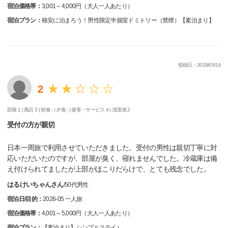
宿泊価格帯：
3,001～4,000円（大人一人あたり）
宿泊プラン：
格安に泊まろう！男性限定半個室ドミトリー（禁煙）【素泊まり】
投稿日：2026/05/16
2
部屋 1 |
風呂 3 |
朝食 - |
夕食 - |
接客・サービス 4 |
清潔感 2
受付の方が親切
日本一周旅で利用させていただきました。受付の男性は親切丁寧に対
応いただいたのですが、部屋が臭く、寝れませんでした。冷蔵庫は備
え付けられてましたが上部がほこりだらけで、とても残念でした。
はるけいちゃんさん
/
50代
男性
宿泊日/目的：
2026-05 一人旅
宿泊価格帯：
4,001～5,000円（大人一人あたり）
宿泊プラン：
【素泊まり】シンプルステイ♪