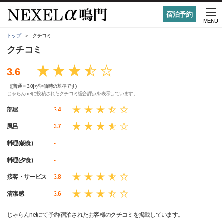
宿泊予約
MENU
トップ
クチコミ
クチコミ
3.6
（[普通＝3.0]が評価時の基準です)
じゃらんnetに投稿されたクチコミ総合評点を表示しています。
部屋
3.4
風呂
3.7
料理(朝食)
-
料理(夕食)
-
接客・サービス
3.8
清潔感
3.6
じゃらんnetにて予約/宿泊されたお客様のクチコミを掲載しています。