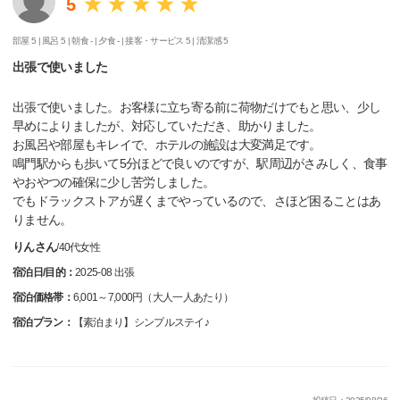
5
部屋 5 |
風呂 5 |
朝食 - |
夕食 - |
接客・サービス 5 |
清潔感 5
出張で使いました
出張で使いました。お客様に立ち寄る前に荷物だけでもと思い、少し
早めによりましたが、対応していただき、助かりました。
お風呂や部屋もキレイで、ホテルの施設は大変満足です。
鳴門駅からも歩いて5分ほどで良いのですが、駅周辺がさみしく、食事
やおやつの確保に少し苦労しました。
でもドラックストアが遅くまでやっているので、さほど困ることはあ
りません。
りんさん
/
40代
女性
宿泊日/目的：
2025-08 出張
宿泊価格帯：
6,001～7,000円（大人一人あたり）
宿泊プラン：
【素泊まり】シンプルステイ♪