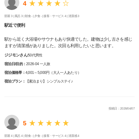
4
部屋 3 |
風呂 3 |
朝食 - |
夕食 - |
接客・サービス 4 |
清潔感 3
駅近で便利
駅から近く大浴場やサウナもあり快適でした。建物は少し古さを感じ
ますが清潔感がありました。次回も利用したいと思います。
ジジモンさん
/
50代
男性
宿泊日/目的：
2026-04 一人旅
宿泊価格帯：
4,001～5,000円（大人一人あたり）
宿泊プラン：
【素泊まり】シンプルステイ♪
投稿日：2026/04/07
5
部屋 4 |
風呂 4 |
朝食 - |
夕食 - |
接客・サービス 4 |
清潔感 4