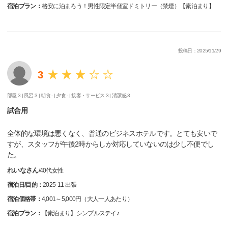
宿泊プラン：
格安に泊まろう！男性限定半個室ドミトリー（禁煙）【素泊まり】
投稿日：2025/11/29
3
部屋 3 |
風呂 3 |
朝食 - |
夕食 - |
接客・サービス 3 |
清潔感 3
試合用
全体的な環境は悪くなく、普通のビジネスホテルです。とても安いで
すが、スタッフが午後2時からしか対応していないのは少し不便でし
た。
れいなさん
/
40代
女性
宿泊日/目的：
2025-11 出張
宿泊価格帯：
4,001～5,000円（大人一人あたり）
宿泊プラン：
【素泊まり】シンプルステイ♪