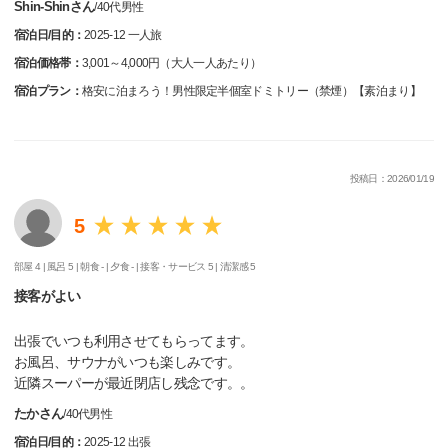
Shin-Shinさん
/
40代
男性
宿泊日/目的：
2025-12 一人旅
宿泊価格帯：
3,001～4,000円（大人一人あたり）
宿泊プラン：
格安に泊まろう！男性限定半個室ドミトリー（禁煙）【素泊まり】
投稿日：2026/01/19
5
部屋 4 |
風呂 5 |
朝食 - |
夕食 - |
接客・サービス 5 |
清潔感 5
接客がよい
出張でいつも利用させてもらってます。
お風呂、サウナがいつも楽しみです。
近隣スーパーが最近閉店し残念です。。
たかさん
/
40代
男性
宿泊日/目的：
2025-12 出張