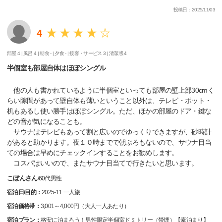
投稿日：2025/11/03
4
部屋 4 |
風呂 4 |
朝食 - |
夕食 - |
接客・サービス 3 |
清潔感 4
半個室も部屋自体はほぼシングル
他の人も書かれているように半個室といっても部屋の壁上部30cmく
らい隙間があって壁自体も薄いということ以外は、テレビ・ポット・
机もあるし使い勝手はほぼシングル。ただ、ほかの部屋のドア・鍵な
どの音が気になることも。
サウナはテレビもあって割と広いのでゆっくりできますが、砂時計
があると助かります。夜１０時までで朝ぶろもないので、サウナ目当
ての場合は早めにチェックインすることをお勧めします。
コスパはいいので、またサウナ目当てで行きたいと思います。
こぼんさん
/
60代
男性
宿泊日/目的：
2025-11 一人旅
宿泊価格帯：
3,001～4,000円（大人一人あたり）
宿泊プラン：
格安に泊まろう！男性限定半個室ドミトリー（禁煙）【素泊まり】