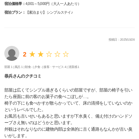
宿泊価格帯：
4,001～5,000円（大人一人あたり）
宿泊プラン：
【素泊まり】シンプルステイ♪
投稿日：2025/10/26
2
部屋 1 |
風呂 1 |
朝食 - |
夕食 - |
接客・サービス 4 |
清潔感 1
恭兵さんのクチコミ
部屋は広くてシンプル過ぎるくらいの部屋ですが、部屋の椅子を引い
たら座面に前の客のお菓子の食べこぼしが…。
椅子の下にも食べかすが散らかっていて、床の清掃をしていないのか
というレベルでした。
お風呂も古いせいもあると思いますが下水臭く、備え付けのハンドソ
ープさえ無いのはどうかと思います。
外観はそれなりなのに建物内部は全体的に古く通路もなんかが古い臭
いがします。