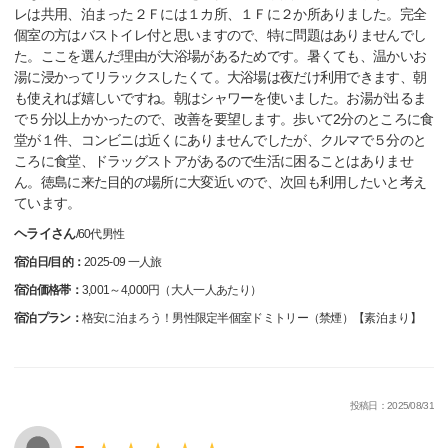
レは共用、泊まった２Ｆには１カ所、１Ｆに２か所ありました。完全
個室の方はバストイレ付と思いますので、特に問題はありませんでし
た。ここを選んだ理由が大浴場があるためです。暑くても、温かいお
湯に浸かってリラックスしたくて。大浴場は夜だけ利用できます、朝
も使えれば嬉しいですね。朝はシャワーを使いました。お湯が出るま
で５分以上かかったので、改善を要望します。歩いて2分のところに食
堂が１件、コンビニは近くにありませんでしたが、クルマで５分のと
ころに食堂、ドラッグストアがあるので生活に困ることはありませ
ん。徳島に来た目的の場所に大変近いので、次回も利用したいと考え
ています。
ヘライさん
/
60代
男性
宿泊日/目的：
2025-09 一人旅
宿泊価格帯：
3,001～4,000円（大人一人あたり）
宿泊プラン：
格安に泊まろう！男性限定半個室ドミトリー（禁煙）【素泊まり】
投稿日：2025/08/31