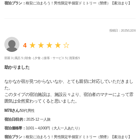
宿泊プラン：
格安に泊まろう！男性限定半個室ドミトリー（禁煙）【素泊まり】
投稿日：2025/12/26
4
部屋 3 |
風呂 5 |
朝食 - |
夕食 - |
接客・サービス 5 |
清潔感 5
助かりました
なかなか宿が見つからないなか、とても親切に対応していただきまし
た。
このタイプの宿泊施設は、施設云々より、宿泊者のマナーによって雰
囲気は全然変わってくると思いました。
M78さん
/
50代
男性
宿泊日/目的：
2025-12 一人旅
宿泊価格帯：
3,001～4,000円（大人一人あたり）
宿泊プラン：
格安に泊まろう！男性限定半個室ドミトリー（禁煙）【素泊まり】