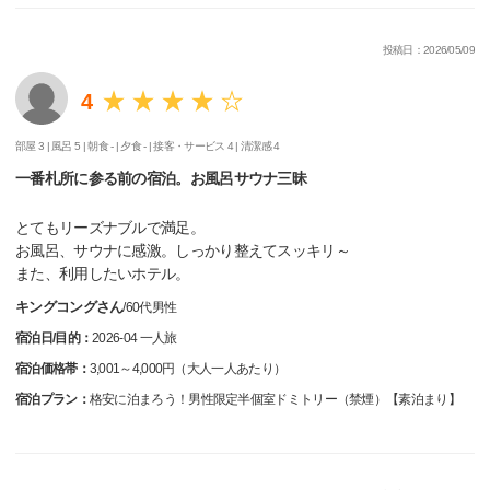
投稿日：2026/05/09
4
部屋 3 |
風呂 5 |
朝食 - |
夕食 - |
接客・サービス 4 |
清潔感 4
一番札所に参る前の宿泊。お風呂サウナ三昧
とてもリーズナブルで満足。
お風呂、サウナに感激。しっかり整えてスッキリ～
また、利用したいホテル。
キングコングさん
/
60代
男性
宿泊日/目的：
2026-04 一人旅
宿泊価格帯：
3,001～4,000円（大人一人あたり）
宿泊プラン：
格安に泊まろう！男性限定半個室ドミトリー（禁煙）【素泊まり】