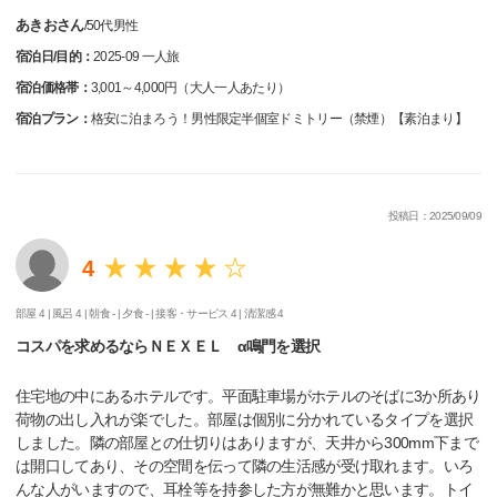
あきおさん
/
50代
男性
宿泊日/目的：
2025-09 一人旅
宿泊価格帯：
3,001～4,000円（大人一人あたり）
宿泊プラン：
格安に泊まろう！男性限定半個室ドミトリー（禁煙）【素泊まり】
投稿日：2025/09/09
4
部屋 4 |
風呂 4 |
朝食 - |
夕食 - |
接客・サービス 4 |
清潔感 4
コスパを求めるならＮＥＸＥＬ α鳴門を選択
住宅地の中にあるホテルです。平面駐車場がホテルのそばに3か所あり
荷物の出し入れが楽でした。部屋は個別に分かれているタイプを選択
しました。隣の部屋との仕切りはありますが、天井から300mm下まで
は開口してあり、その空間を伝って隣の生活感が受け取れます。いろ
んな人がいますので、耳栓等を持参した方が無難かと思います。トイ