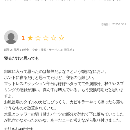
投稿日：2025/10/31
1
部屋 2 |
風呂 1 |
朝食 - |
夕食 - |
接客・サービス 3 |
清潔感 1
寝るだけと思っても
部屋に入って思ったのは禁煙だよな？という微妙なにおい。
ホントに寝るだけと思ってたけど、寝るのも難しい。
マットレスのクッション部分はほぼヘタってて金属部分、枠？やスプ
リングの感触が痛い。真ん中は凹んでいる。もう交換時期だと思いま
すよ。
お風呂場のタイルのカビにびっくり。カビキラーやって擦ったら落ち
そうなものが放置されていた。
水道とシャワーの切り替えパーツの部分が外れて下に落ちていました
が気付かなかったのかな。あーだこーだ考えながら取り付けました。
モリさん
/
40代
女性