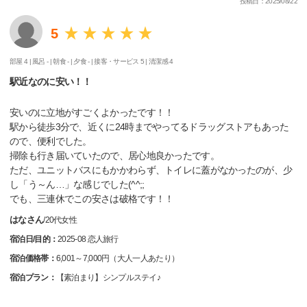
投稿日：2025/08/22
5
部屋 4 |
風呂 - |
朝食 - |
夕食 - |
接客・サービス 5 |
清潔感 4
駅近なのに安い！！
安いのに立地がすごくよかったです！！
駅から徒歩3分で、近くに24時までやってるドラッグストアもあった
ので、便利でした。
掃除も行き届いていたので、居心地良かったです。
ただ、ユニットバスにもかかわらず、トイレに蓋がなかったのが、少
し「う～ん…」な感じでした(^^;;
でも、三連休でこの安さは破格です！！
はなさん
/
20代
女性
宿泊日/目的：
2025-08 恋人旅行
宿泊価格帯：
6,001～7,000円（大人一人あたり）
宿泊プラン：
【素泊まり】シンプルステイ♪