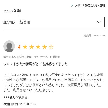
クチコミ評点の見方・説明
33
クチコミ
件
並び替え
投稿日：2026/05/20
4
部屋 4 |
風呂 4 |
朝食 - |
夕食 - |
接客・サービス 5 |
清潔感 4
フロントかたの接客がとても好感もてました
とてもコスパが良すぎるので多少不安があったのですが、とても綺麗
で衛生的な部屋・トイレ・お風呂でした。半個室ドミトリーとかかれ
ていましたが、ほぼ個室という感じでした。大変満足な宿泊でした。
また、利用させていいただきます。
AAAさん
/
60代
男性
宿泊日/目的：
2026-05 出張