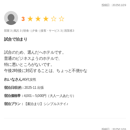
投稿日：2025/11/29
3
部屋 3 |
風呂 3 |
朝食 - |
夕食 - |
接客・サービス 3 |
清潔感 3
試合で泊まり
試合のため、選んだへホテルです。
普通のビジネスようのホテルで、
特に悪いところがないです。
午後2時後に対応することは、ちょっと不便かな
れいなさん
/
40代
女性
宿泊日/目的：
2025-11 出張
宿泊価格帯：
4,001～5,000円（大人一人あたり）
宿泊プラン：
【素泊まり】シンプルステイ♪
投稿日：2025/11/26