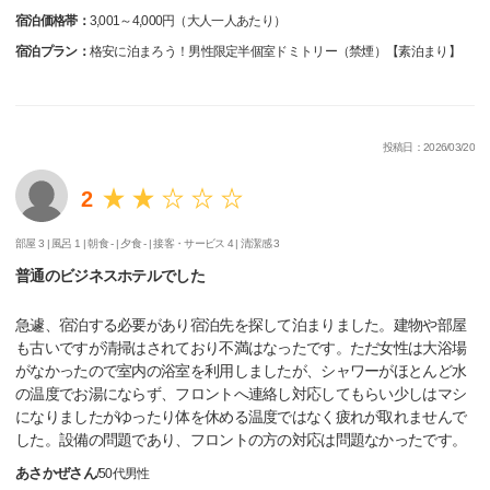
宿泊価格帯：
3,001～4,000円（大人一人あたり）
宿泊プラン：
格安に泊まろう！男性限定半個室ドミトリー（禁煙）【素泊まり】
投稿日：2026/03/20
2
部屋 3 |
風呂 1 |
朝食 - |
夕食 - |
接客・サービス 4 |
清潔感 3
普通のビジネスホテルでした
急遽、宿泊する必要があり宿泊先を探して泊まりました。建物や部屋
も古いですが清掃はされており不満はなったです。ただ女性は大浴場
がなかったので室内の浴室を利用しましたが、シャワーがほとんど水
の温度でお湯にならず、フロントへ連絡し対応してもらい少しはマシ
になりましたがゆったり体を休める温度ではなく疲れが取れませんで
した。設備の問題であり、フロントの方の対応は問題なかったです。
あさかぜさん
/
50代
男性