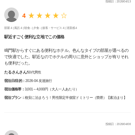
投稿日：2026/04/13
4
部屋 4 |
風呂 4 |
朝食 - |
夕食 - |
接客・サービス 4 |
清潔感 4
駅近すごく便利な立地でこの価格
鳴門駅からすぐにある便利なホテル。色んなタイプの部屋が選べるの
で快適でした。駅近なのでホテルの周りに意外とショップが有りそれ
も便利だった。
たるさんさん
/
50代
男性
宿泊日/目的：
2026-04 友達旅行
宿泊価格帯：
3,001～4,000円（大人一人あたり）
宿泊プラン：
格安に泊まろう！男性限定半個室ドミトリー（禁煙）【素泊まり】
投稿日：2026/04/08