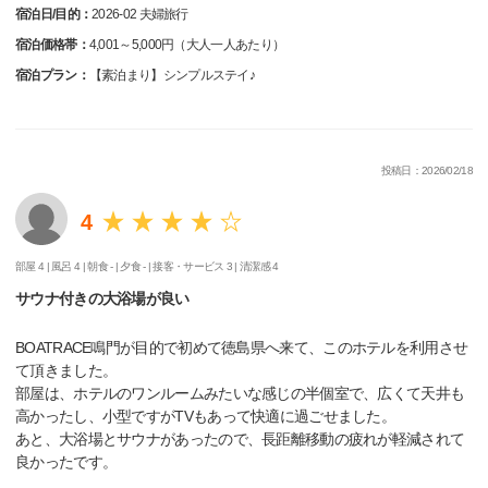
宿泊日/目的：
2026-02 夫婦旅行
宿泊価格帯：
4,001～5,000円（大人一人あたり）
宿泊プラン：
【素泊まり】シンプルステイ♪
投稿日：2026/02/18
4
部屋 4 |
風呂 4 |
朝食 - |
夕食 - |
接客・サービス 3 |
清潔感 4
サウナ付きの大浴場が良い
BOATRACE鳴門が目的で初めて徳島県へ来て、このホテルを利用させ
て頂きました。
部屋は、ホテルのワンルームみたいな感じの半個室で、広くて天井も
高かったし、小型ですがTVもあって快適に過ごせました。
あと、大浴場とサウナがあったので、長距離移動の疲れが軽減されて
良かったです。