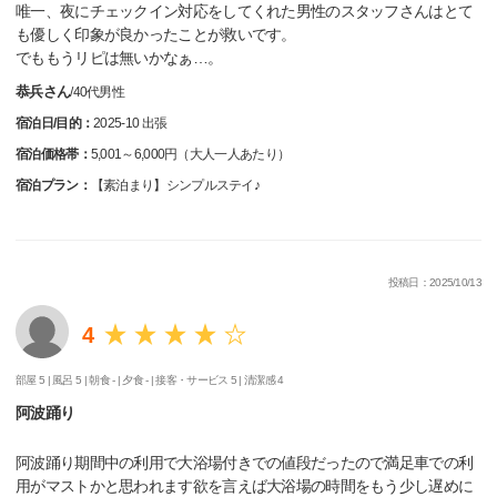
唯一、夜にチェックイン対応をしてくれた男性のスタッフさんはとて
も優しく印象が良かったことが救いです。
でももうリピは無いかなぁ…。
恭兵さん
/
40代
男性
宿泊日/目的：
2025-10 出張
宿泊価格帯：
5,001～6,000円（大人一人あたり）
宿泊プラン：
【素泊まり】シンプルステイ♪
投稿日：2025/10/13
4
部屋 5 |
風呂 5 |
朝食 - |
夕食 - |
接客・サービス 5 |
清潔感 4
阿波踊り
阿波踊り期間中の利用で大浴場付きでの値段だったので満足車での利
用がマストかと思われます欲を言えば大浴場の時間をもう少し遅めに