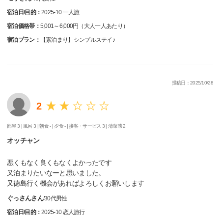
宿泊日/目的：
2025-10 一人旅
宿泊価格帯：
5,001～6,000円（大人一人あたり）
宿泊プラン：
【素泊まり】シンプルステイ♪
投稿日：2025/10/28
2
部屋 3 |
風呂 3 |
朝食 - |
夕食 - |
接客・サービス 3 |
清潔感 2
オッチャン
悪くもなく良くもなくよかったです
又泊まりたいなーと思いました。
又徳島行く機会があればよろしくお願いします
ぐっさんさん
/
30代
男性
宿泊日/目的：
2025-10 恋人旅行