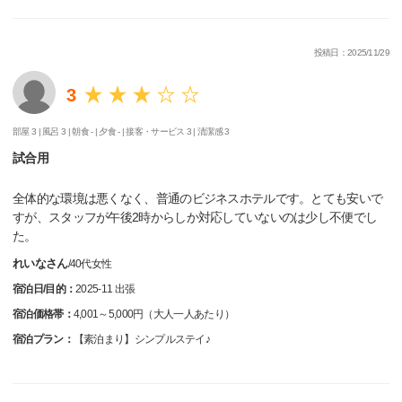
投稿日：2025/11/29
3
部屋 3 |
風呂 3 |
朝食 - |
夕食 - |
接客・サービス 3 |
清潔感 3
試合用
全体的な環境は悪くなく、普通のビジネスホテルです。とても安いで
すが、スタッフが午後2時からしか対応していないのは少し不便でし
た。
れいなさん
/
40代
女性
宿泊日/目的：
2025-11 出張
宿泊価格帯：
4,001～5,000円（大人一人あたり）
宿泊プラン：
【素泊まり】シンプルステイ♪