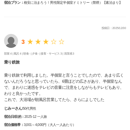
宿泊プラン：
格安に泊まろう！男性限定半個室ドミトリー（禁煙）【素泊まり】
投稿日：2025/12/30
3
部屋 4 |
風呂 4 |
朝食 - |
夕食 - |
接客・サービス 3 |
清潔感 3
乗り鉄旅
乗り鉄旅で利用しました。半個室と言うことでしたので、あまり広く
ないんだろうなと思っていたら、6畳ほどの広さがあり、半個室なん
で、まわりに迷惑をテレビの音量に注意をしながらもテレビもあり、
わりと良かったです。
これで、大浴場が朝風呂営業してたら、さらによしでした
じみーさん
/
50代
男性
宿泊日/目的：
2025-12 一人旅
宿泊価格帯：
3,001～4,000円（大人一人あたり）