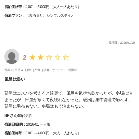
宿泊価格帯：
4,001～5,000円（大人一人あたり）
宿泊プラン：
【素泊まり】シンプルステイ♪
投稿日：2026/01/15
2
部屋 2 |
風呂 4 |
朝食 - |
夕食 - |
接客・サービス 2 |
清潔感 3
風呂は良い
部屋はコスパを考えると綺麗で、風呂も気持ち良かったが、冬場に泊
まったが、部屋が寒くて夜寝れなかった。暖房は集中管理で触れず、
部屋に毛布もない。冬場はもう泊まらない。
BPさん
/
50代
男性
宿泊日/目的：
2026-01 一人旅
宿泊価格帯：
3,001～4,000円（大人一人あたり）