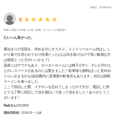
投稿日：2026/03/26
5
部屋 4 |
風呂 5 |
朝食 - |
夕食 - |
接客・サービス 5 |
清潔感 5
たいへん良かった。
素泊まりの安宿を、求める方にオススメ。ドミトリールーム内はしっ
かり板で仕切られており快適だった(上は吹き抜けなので音に敏感な方
は個室とった方がいいかも？)
温泉にはサウナもあり、ローカールームには椅子が3つ、テレビ付のと
とのいスペースがあるのには驚きました！駐車場も無料(ぱっと見15台
ぐらい止まるかな)徒歩圏内に居酒屋や飲食店もあります。自分は徳島
ラーメンを食べました。
ここで宿泊した際、イヤホンを忘れてしまったのですが、電話した所
とても丁寧に対応して頂き着払いで送って頂きました！ありがとうご
ざいます！
Raitiさん
/
20代
男性
宿泊日/目的：
2026-03 一人旅