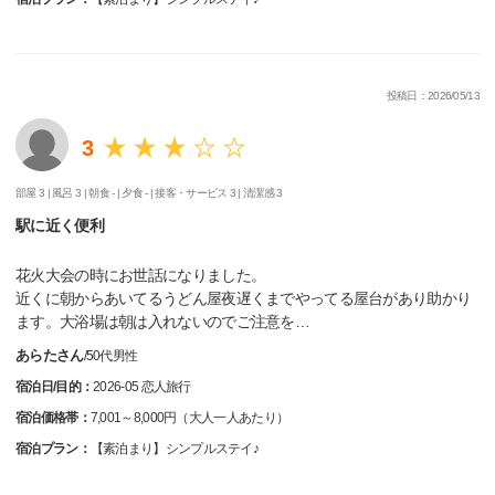
投稿日：2026/05/13
3
部屋 3 |
風呂 3 |
朝食 - |
夕食 - |
接客・サービス 3 |
清潔感 3
駅に近く便利
花火大会の時にお世話になりました。
近くに朝からあいてるうどん屋夜遅くまでやってる屋台があり助かり
ます。大浴場は朝は入れないのでご注意を…
あらたさん
/
50代
男性
宿泊日/目的：
2026-05 恋人旅行
宿泊価格帯：
7,001～8,000円（大人一人あたり）
宿泊プラン：
【素泊まり】シンプルステイ♪