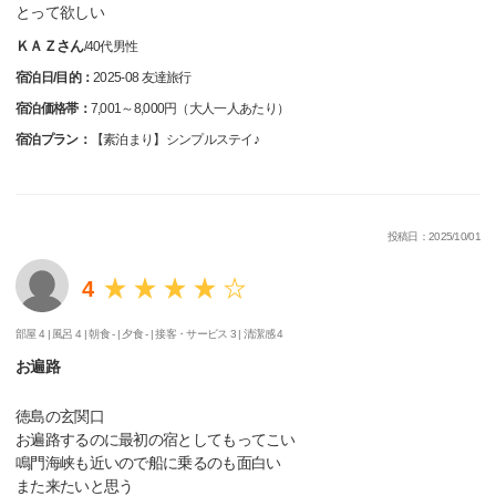
とって欲しい
ＫＡＺさん
/
40代
男性
宿泊日/目的：
2025-08 友達旅行
宿泊価格帯：
7,001～8,000円（大人一人あたり）
宿泊プラン：
【素泊まり】シンプルステイ♪
投稿日：2025/10/01
4
部屋 4 |
風呂 4 |
朝食 - |
夕食 - |
接客・サービス 3 |
清潔感 4
お遍路
徳島の玄関口
お遍路するのに最初の宿としてもってこい
鳴門海峡も近いので船に乗るのも面白い
また来たいと思う