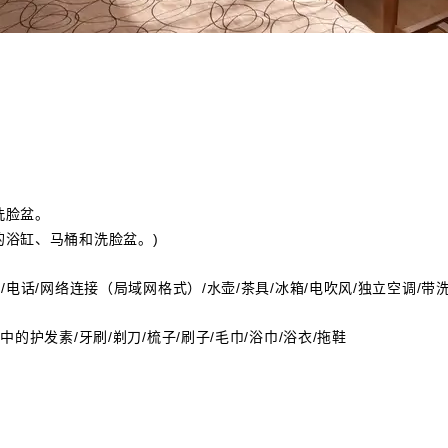
洗脸盆。
的浴缸、马桶和洗脸盆。)
/电话/网络连接（局域网格式）/水壶/茶具/冰箱/电吹风/独立空调/带洗
中的护发素/牙刷/剃刀/梳子/刷子/毛巾/浴巾/浴衣/拖鞋