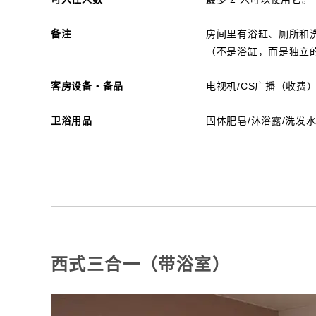
备注
房间里有浴缸、厕所和
（不是浴缸，而是独立
客房设备・备品
电视机/CS广播（收费）
卫浴用品
固体肥皂/沐浴露/洗发水
西式三合一（带浴室）