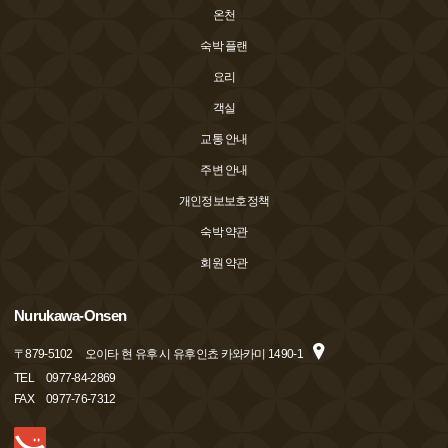
온천
숙박 플랜
요리
객실
교통 안내
주변 안내
개인정보보호정책
숙박 약관
회원 약관
Nurukawa-Onsen
〒
879-5102
오이타 현 유후 시 유후인쵸 카와카미 1490-1
TEL
0977-84-2869
FAX
0977-76-7312