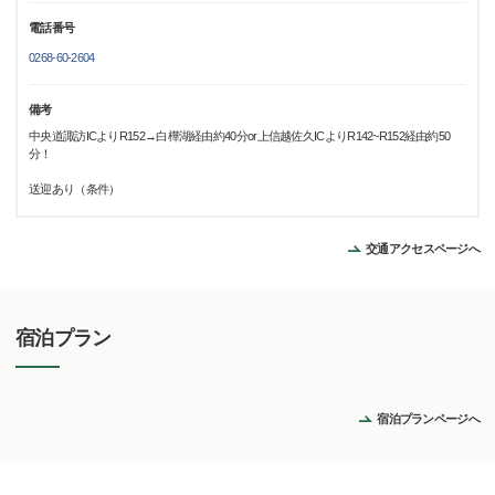
電話番号
0268-60-2604
備考
中央道諏訪ICよりR152→白樺湖経由約40分or上信越佐久ICよりR142~R152経由約50
分！
送迎あり（条件）
交通アクセスページへ
宿泊プラン
宿泊プランページへ