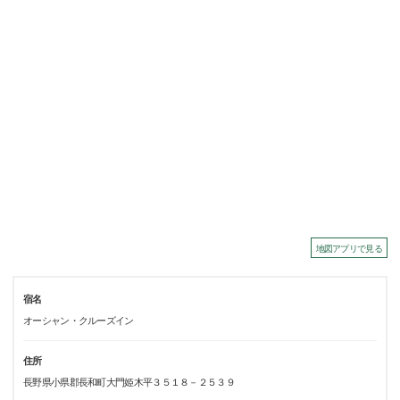
地図アプリで見る
宿名
オーシャン・クルーズイン
住所
長野県小県郡長和町大門姫木平３５１８－２５３９