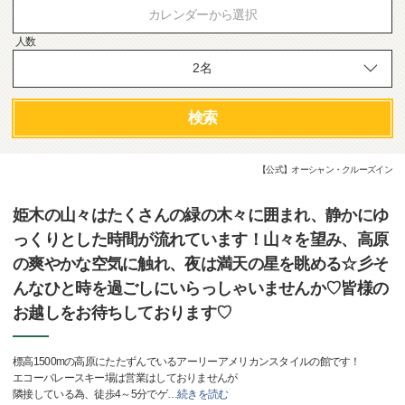
カレンダーから選択
人数
検索
【公式】オーシャン・クルーズイン
姫木の山々はたくさんの緑の木々に囲まれ、静かにゆ
っくりとした時間が流れています！山々を望み、高原
の爽やかな空気に触れ、夜は満天の星を眺める☆彡そ
んなひと時を過ごしにいらっしゃいませんか♡皆様の
お越しをお待ちしております♡
標高1500mの高原にたたずんでいるアーリーアメリカンスタイルの館です！
エコーバレースキー場は営業はしておりませんが
隣接している為、徒歩4～5分でゲ
…
続きを読む