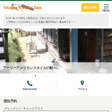
宿泊予約
MENU
ｵｰｼｬﾝ･ｸﾙｰｽﾞｲﾝHPをご覧頂きましてありがとうございます
ご予約は こちらのHPもしくは 直接お電話予約が一番お得です！！
アーリーアメリカンスタイルの館へ…
0268-60-2604
アクセス
宿泊予約
チェックイン - チェックアウト