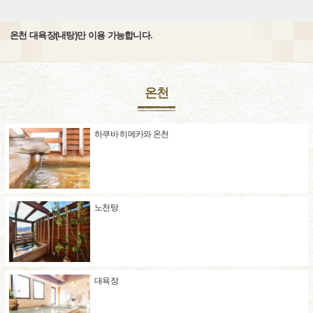
온천 대욕장(내탕)만 이용 가능합니다.
온천
하쿠바 히메카와 온천
노천탕
대욕장