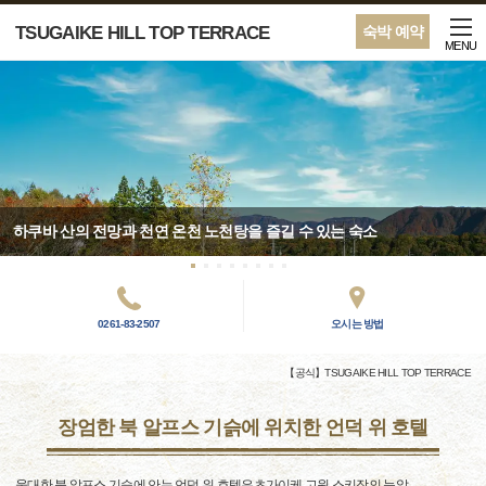
TSUGAIKE HILL TOP TERRACE
숙박 예약
MENU
하쿠바 산의 전망과 천연 온천 노천탕을 즐길 수 있는 숙소
0261-83-2507
오시는 방법
【공식】TSUGAIKE HILL TOP TERRACE
장엄한 북 알프스 기슭에 위치한 언덕 위 호텔
웅대한 북 알프스 기슭에 안는 언덕 위 호텔은츠가이케 고원 스키장의 눈앞.