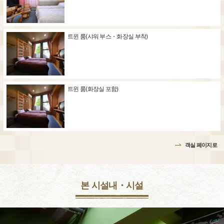
트윈 룸(샤워 부스・화장실 부착)
트윈 룸(화장실 포함)
객실 페이지로
본 시설내・시설