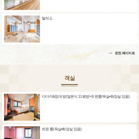
탈의소
온천 페이지로
객실
다다미&침대 방(일본식 11평방+트윈룸/욕실•화장실 있음)
트윈 룸(욕실•화장실 있음)