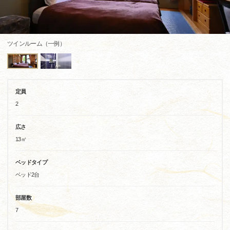
ツインルーム（一例）
定員
2
広さ
13㎡
ベッドタイプ
ベッド2台
部屋数
7