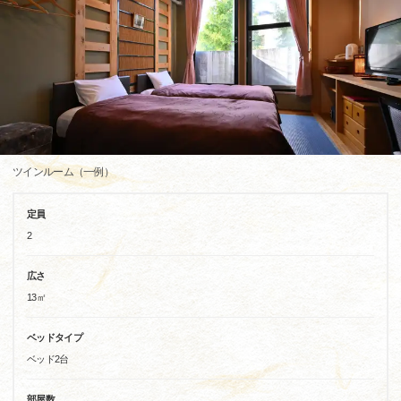
ツインルーム（一例）
定員
2
広さ
13㎡
ベッドタイプ
ベッド2台
部屋数