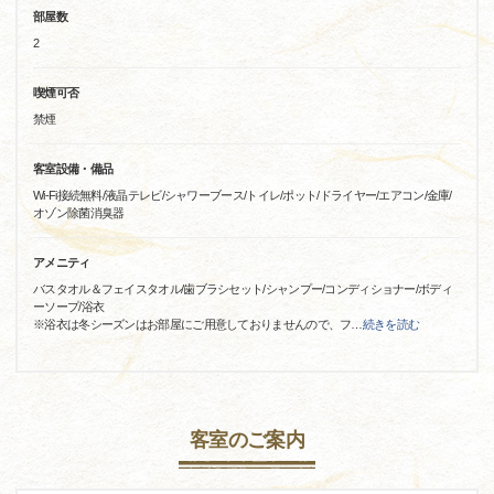
部屋数
2
喫煙可否
禁煙
客室設備・備品
Wi-Fi接続無料/液晶テレビ/シャワーブース/トイレ/ポット/ドライヤー/エアコン/金庫/
オゾン除菌消臭器
アメニティ
バスタオル＆フェイスタオル/歯ブラシセット/シャンプー/コンディショナー/ボディ
ーソープ/浴衣
※浴衣は冬シーズンはお部屋にご用意しておりませんので、フ
…
続きを読む
客室のご案内