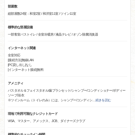
部屋数
総部屋数24室：和室2室 / 和洋室11室 / ツイン11室
標準的な部屋設備
一部客室バストイレ / 全室冷暖房 / 液晶テレビ / オゾン除菌消臭器
インターネット関連
全室対応
[接続方法]無線LAN
[PC貸し出し]なし
[インターネット接続]無料
アメニティ
バスタオル＆フェイスタオル/歯ブラシセット/シャンプー/コンディショナー/ボディー
ソープ/浴衣
※ツインルーム（トイレのみ）には、シャンプー/コンディシ
…
続きを読む
現地で利用可能なクレジットカード
VISA、マスター、アメックス、JCB、ダイナーズクラブ
標準的なチェックイン時間