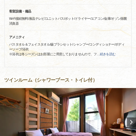
客室設備・備品
Wi-Fi接続無料/液晶テレビ/ユニットバス/ポット/ドライヤー/エアコン/金庫/オゾン除菌
消臭器
アメニティ
バスタオル＆フェイスタオル/歯ブラシセット/シャンプー/コンディショナー/ボディ
ーソープ/浴衣
※浴衣は冬シーズンはお部屋にご用意しておりませんので、フ
…
続きを読む
ツインルーム（シャワーブース・トイレ付）