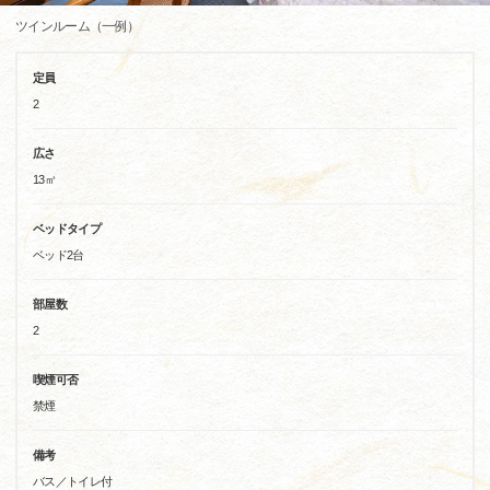
ツインルーム（一例）
定員
2
広さ
13㎡
ベッドタイプ
ベッド2台
部屋数
2
喫煙可否
禁煙
備考
バス／トイレ付