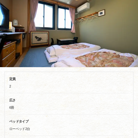
定員
2
広さ
6畳
ベッドタイプ
ローベッド2台