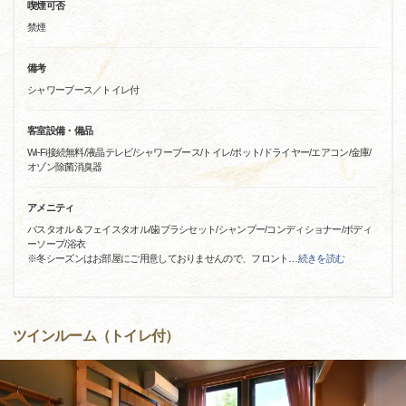
喫煙可否
禁煙
備考
シャワーブース／トイレ付
客室設備・備品
Wi-Fi接続無料/液晶テレビ/シャワーブース/トイレ/ポット/ドライヤー/エアコン/金庫/
オゾン除菌消臭器
アメニティ
バスタオル＆フェイスタオル/歯ブラシセット/シャンプー/コンディショナー/ボディ
ーソープ/浴衣
※冬シーズンはお部屋にご用意しておりませんので、フロント
…
続きを読む
ツインルーム（トイレ付）