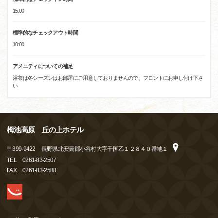
15:00
標準的なチェックアウト時間
10:00
アメニティについての補足
浴衣は冬シーズンはお部屋にご用意しておりませんので、フロントにお申し付け下さ
い
栂池高原 丘の上ホテル
〒
399-9422
長野県北安曇郡小谷村大字千国乙１２８４０番地１
TEL
0261-83-2507
FAX
0261-83-2588