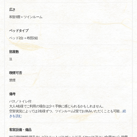
広さ
和室6畳＋ツインルーム
ベッドタイプ
ベッド2台＋布団2組
部屋数
11
喫煙可否
禁煙
備考
バス／トイレ付
大人4名様でご利用の場合は少々手狭に感じられるかもしれません。
空室状況によっては2名様ずつ、ツインルーム2室でお休みいただくことも可能
…
続
きを読む
客室設備・備品