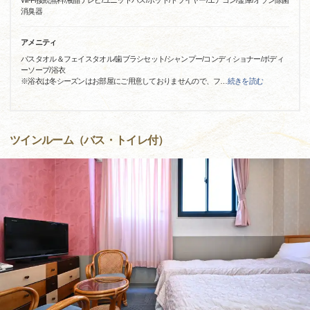
Wi-Fi接続無料/液晶テレビ/ユニットバス/ポット/ドライヤー/エアコン/金庫/オゾン除菌
消臭器
アメニティ
バスタオル＆フェイスタオル/歯ブラシセット/シャンプー/コンディショナー/ボディ
ーソープ/浴衣
※浴衣は冬シーズンはお部屋にご用意しておりませんので、フ
…
続きを読む
ツインルーム（バス・トイレ付）