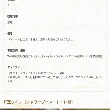
2
喫煙可否
禁煙
備考
バスルームはございません。温泉大浴場をご利用ください。
客室設備・備品
Wi-Fi接続無料/液晶テレビ/ポット/トイレ/ドライヤー/エアコン/金庫/オゾン除菌消臭器
アメニティ
バスタオル＆フェイスタオル/歯ブラシセット/浴衣
※浴衣は冬シーズンはお部屋にご用意しておりませんので、フロントにお申し付け
下さい
和室ツイン（シャワーブース・トイレ付）