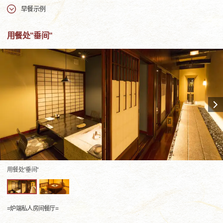
早餐示例
用餐处“垂间“
用餐处“垂间“
=炉端私人房间餐厅=