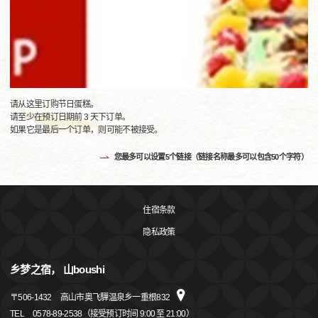
请从这里订购节日蛋糕。
请至少在预订日期前 3 天下订单。
如果它是最后一个订单，则可能不被接受。
您最多可以设置5个链接（链接名称最多可以包含50个字符）
住宿条款
隐私政策
乡梦之宿， 山boushi
〒
506-1432
高山市奥飞驒温泉乡一重根832
TEL
0578-89-2538（接受预订时间 9:00 至 21:00）