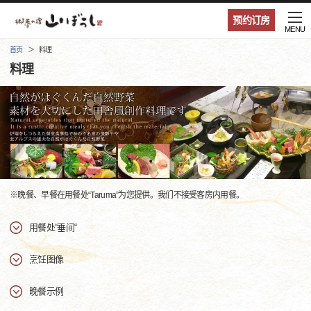
预约订房
MENU
首页
料理
料理
※晚餐、早餐在用餐处“Taruma”为您提供。我们不接受客房内用餐。
用餐处“垂间“
烹饪图像
晚餐示例