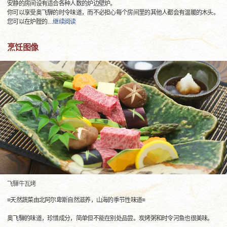
安静的房间设有适合各种人数的炉边壁炉。
你可以享受奥飞騨的时令味道，而不必担心每个房间里的其他人都会有温暖的木头。
您可以在炉膛的
…
继续阅读
烹饪图像
飞驒牛瓦烤
≡天然蔬菜由北阿尔卑斯自然滋养，山海的季节性味道≡
奥飞騨的味道，珍惜成分，简单但不能在别处品尝。炭烤粥和时令河鱼也很美味。