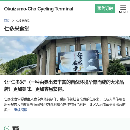
Okuizumo-Cho Cycling Terminal
预约订房
MENU
首页
仁多米食堂
仁多米食堂
让“仁多米”（一种由奥出云丰富的自然环境孕育而成的大米品
牌）更加美味、更加容易获得。
仁多米食堂提供由米食专家监督制作、采用传统灶台烹煮的仁多米，以及大量使用奥
出云猪肉和当地新鲜蔬菜等地方食材精心制作的特色料理，让客人尽情享受奥出云的
风土
…
继续阅读
套餐