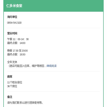
仁多米食堂
询问单位
0854-54-2100
营业时间
午餐 11：00-14：30
最终点餐：14:00
晚餐 17:30 至 20:00
最终点餐：19:30
全年无休
（酒店可能因入住率、维护等原因
…
继续阅读
座席
11个柜台座位
36个席位
备注
请与我们联系以进行团体使用等。