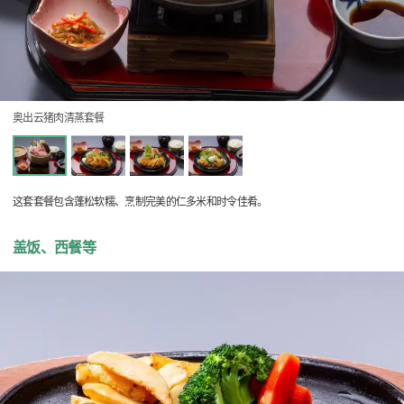
奥出云猪肉清蒸套餐
这套套餐包含蓬松软糯、烹制完美的仁多米和时令佳肴。
盖饭、西餐等