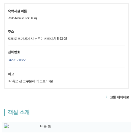
숙박시설 이름
Park Avenue Kokubunji
주소
도쿄도 코가네이 시 누쿠이 키타마치 5-13-25
전화번호
042-312-0822
비고
JR 츄오 선 고쿠분지 역 도보 13 분
교통 페이지로
객실 소개
더블 룸