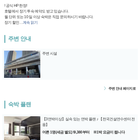
! 공식 HP 한정!
호텔에서 장기 투숙 예약도 받고 있습니다.
월 단위 또는 10 일 이상 숙박은 직접 문의하시기 바랍니다.
장기 할인
…
계속 읽기
주변 안내
주변 시설
주변 안내 페이지로
숙박 플랜
【3연박이상】실속 있는 연박 플랜 ♪ 【전국건설연수센터 전
용】
어른 1명(세금 별도) \9,380부터 ※1박 요금이 됩니다