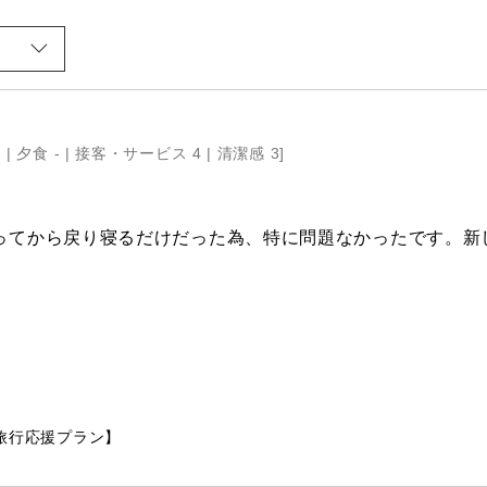
 |
夕食 - |
接客・サービス 4 |
清潔感 3
]
ってから戻り寝るだけだった為、特に問題なかったです。新
旅行応援プラン】