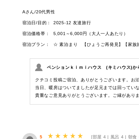
Aさん
/
20代
男性
宿泊日/目的：
2025-12 友達旅行
宿泊価格帯：
5,001～6,000円（大人一人あたり）
宿泊プラン：
☆ 素泊まり 【ひょうご再発見】【家族
ペンションｋｉｍｉハウス (キミハウス)か
クチコミ投稿ご宿泊、ありがとうございます。お
当日、暖房はついてましたが足元までは回ってい
貴重なご意見ありがとうございます。ご縁があり
5
[
部屋 4 |
風呂 4 |
朝食 