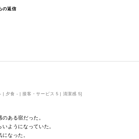
らの返信
- |
夕食 - |
接客・サービス 5 |
清潔感 5
]
感のある宿だった。
らいようになっていた。
気になった。