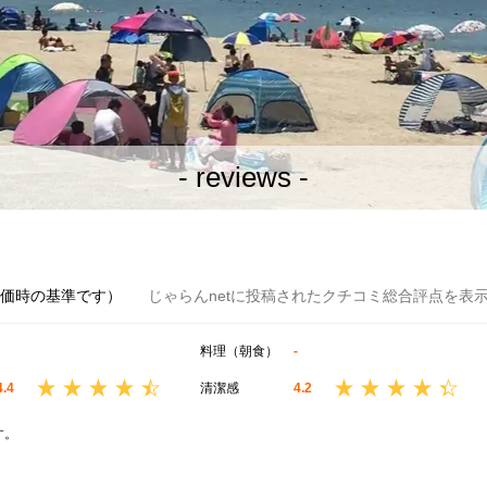
- reviews -
評価時の基準です）
じゃらんnetに投稿されたクチコミ総合評点を表
料理（朝食）
-
4.4
清潔感
4.2
す。