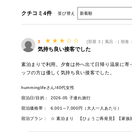
クチコミ
4
件
並び替え
3
[
部屋 3 |
風呂 - |
朝食 -
気持ち良い接客でした
素泊まりで利用。夕食は外へ出て日帰り温泉に寄
ッフの方は優しく気持ち良い接客でした。
humminglifeさん
/
40代
女性
宿泊日/目的：
2026-05 子連れ旅行
宿泊価格帯：
6,001～7,000円（大人一人あたり）
宿泊プラン：
☆ 素泊まり 【ひょうご再発見】【家族