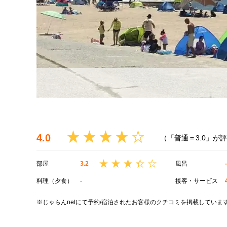
4.0
（「普通＝3.0」が
部屋
3.2
風呂
-
料理（夕食）
-
接客・サービス
※じゃらんnetにて予約/宿泊されたお客様のクチコミを掲載していま