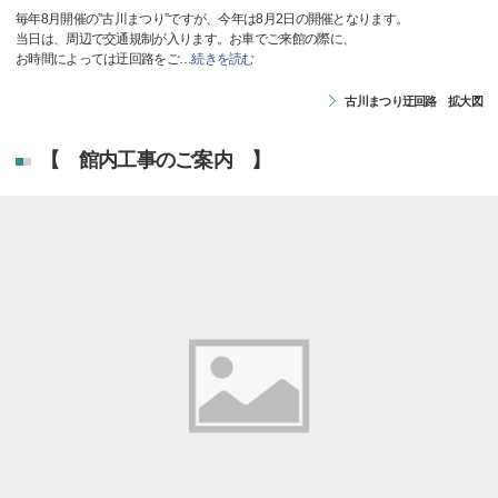
毎年8月開催の”古川まつり”ですが、今年は8月2日の開催となります。
当日は、周辺で交通規制が入ります。お車でご来館の際に、
お時間によっては迂回路をご
…
続きを読む
古川まつり迂回路 拡大図
【 館内工事のご案内 】