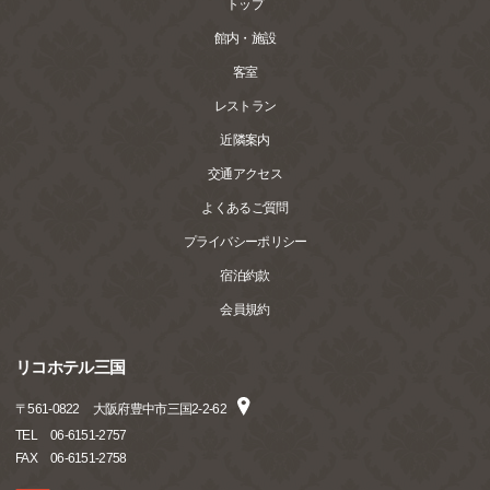
トップ
館内・施設
客室
レストラン
近隣案内
交通アクセス
よくあるご質問
プライバシーポリシー
宿泊約款
会員規約
リコホテル三国
〒
561-0822
大阪府豊中市三国2‐2‐62
TEL
06-6151-2757
FAX
06-6151-2758