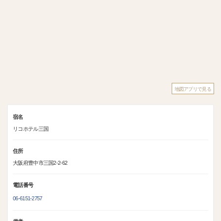
地図アプリで見る
宿名
リコホテル三国
住所
大阪府豊中市三国2‐2‐62
電話番号
06-6151-2757