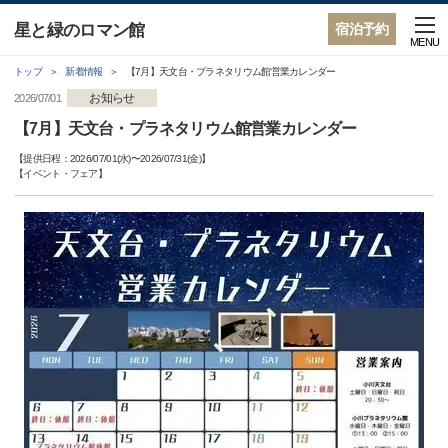
星と緑のロマン館
宿泊予約
MENU
トップ
新着情報
【7月】天文台・プラネタリウム館営業カレンダー
お知らせ
2026/07/01
【7月】天文台・プラネタリウム館営業カレンダー
【提供日程：
2026/07/01(水)
〜
2026/07/31(金)
】
【
イベント・フェア
】