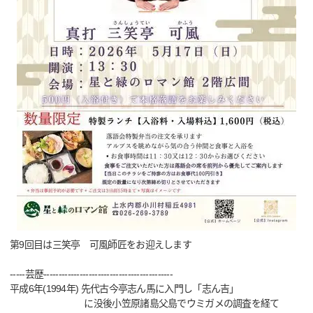
第9回目は三笑亭 可風師匠をお迎えします
-----芸歴-------------------------------------------
平成6年(1994年) 先代古今亭志ん馬に入門し「志ん吉」
に没後小笠原諸島父島でウミガメの調査を経て