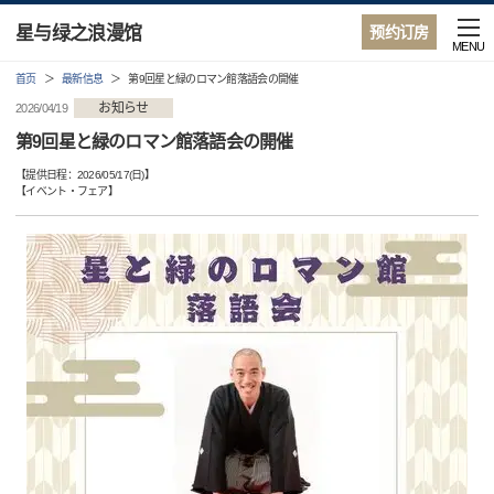
星与绿之浪漫馆
预约订房
MENU
首页
最新信息
第9回星と緑のロマン館落語会の開催
お知らせ
2026/04/19
第9回星と緑のロマン館落語会の開催
【提供日程：
2026/05/17(日)
】
【
イベント・フェア
】