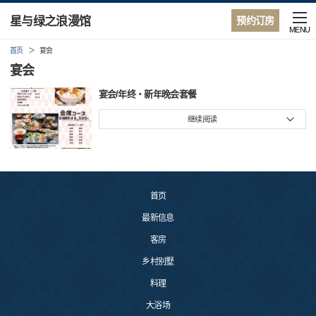
星与绿之浪漫馆
预约订房
MENU
首页
宴会
宴会
宴会/年终・新年晚会套餐
继续阅读
首页
最新信息
客房
乡村别墅
料理
大浴场