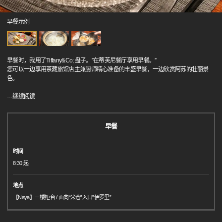
早餐示例
早餐时，我用了Tiffany&Co; 盘子。”在蒂芙尼餐厅享用早餐。”
您可以一边享用茶藏旅馆店主兼厨师精心准备的丰盛早餐，一边欣赏阿苏的壮丽景
色。
…
继续阅读
早餐
时间
8:30 起
地点
【Naya】一楼柜台 / 面向“米仓”入口”伊罗里”