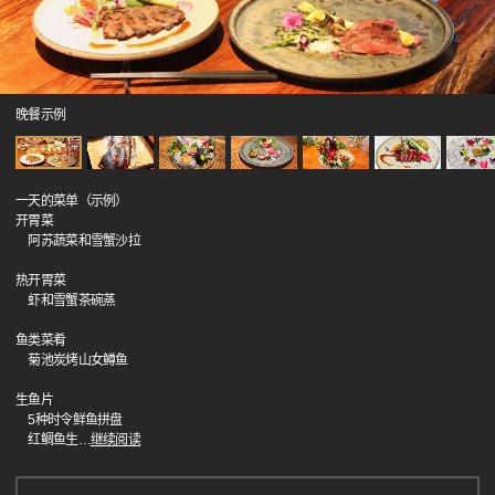
晚餐示例
一天的菜单（示例）
开胃菜
阿苏蔬菜和雪蟹沙拉
热开胃菜
虾和雪蟹茶碗蒸
鱼类菜肴
菊池炭烤山女鳟鱼
生鱼片
5种时令鲜鱼拼盘
红鲷鱼生
…
继续阅读