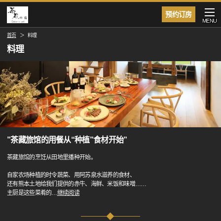
预约订房
MENU
首页
料理
料理
”茶藏旅馆的用餐从“种植”食材开始”
茶藏旅馆的烹饪从田地里播种开始。
自家农场种植的时令蔬菜、用阿苏泉水滋养的食材、
还有熊本土地给我们提供的赤牛、海鲜、米饭和味噌……
主厨是这些菜肴的
…
继续阅读