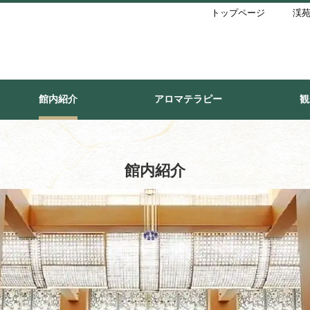
トップページ
渓苑
館内紹介
アロマテラピー
観
館内紹介