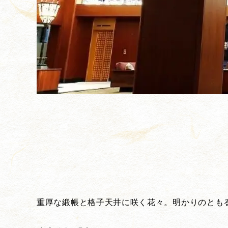
重厚な緞帳と格子天井に咲く花々。明かりのとも