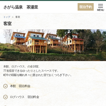
さがら温泉 茶湯里
宿泊予約
MENU
トップ
客室
客室
本館、ログハウス、の全18室、
77名収容できるゆったりとしたスペースです。
町中の喧騒を離れ木々に囲まれた宿でおくつろぎ下さい。
本館 宿泊料金
ログハウス 宿泊料金