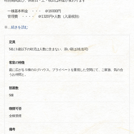
特別期間及び、休前日・土・祝日は料金が変わります
一棟基本料金 ・・・ ＠16000円
管理費 ・・・・ ＠1320円×人数（入湯税別）
※
…
続きを読む
定員
5名(３歳以下の幼児は人数に含まない、添い寝は2名迄可)
客室の特徴
庭に広がる５棟のログハウス。プライベートを重視した空間にて、ご家族、気の合
うお仲間と。
部屋数
5棟
喫煙可否
全棟禁煙
備考