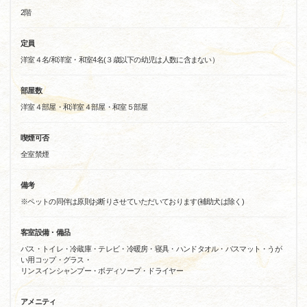
2階
定員
洋室４名/和洋室・和室4名(３歳以下の幼児は人数に含まない）
部屋数
洋室４部屋・和洋室４部屋・和室５部屋
喫煙可否
全室禁煙
備考
※ペットの同伴は原則お断りさせていただいております(補助犬は除く)
客室設備・備品
バス・トイレ・冷蔵庫・テレビ・冷暖房・寝具・ハンドタオル・バスマット・うが
い用コップ・グラス・
リンスインシャンプー・ボディソープ・ドライヤー
アメニティ