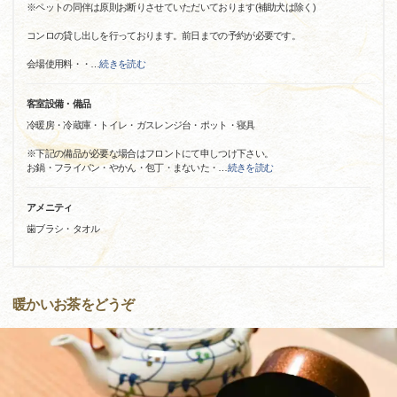
※ペットの同伴は原則お断りさせていただいております(補助犬は除く)
コンロの貸し出しを行っております。前日までの予約が必要です。
会場使用料・・
…
続きを読む
客室設備・備品
冷暖房・冷蔵庫・トイレ・ガスレンジ台・ポット・寝具
※下記の備品が必要な場合はフロントにて申しつけ下さい。
お鍋・フライパン・やかん・包丁・まないた・
…
続きを読む
アメニティ
歯ブラシ・タオル
暖かいお茶をどうぞ