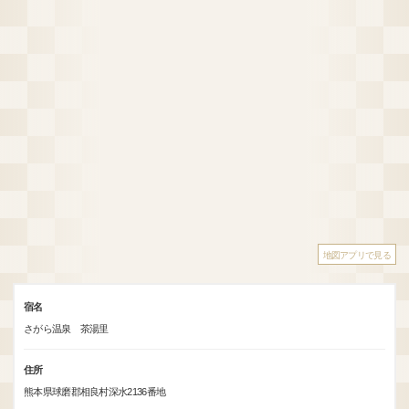
地図アプリで見る
宿名
さがら温泉 茶湯里
住所
熊本県球磨郡相良村深水2136番地