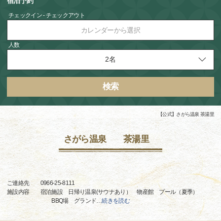
宿泊予約
チェックイン - チェックアウト
カレンダーから選択
人数
検索
【公式】さがら温泉 茶湯里
さがら温泉 茶湯里
ご連絡先 0966-25-8111
施設内容 宿泊施設 日帰り温泉(サウナあり） 物産館 プール（夏季）
BBQ場 グランド
…
続きを読む