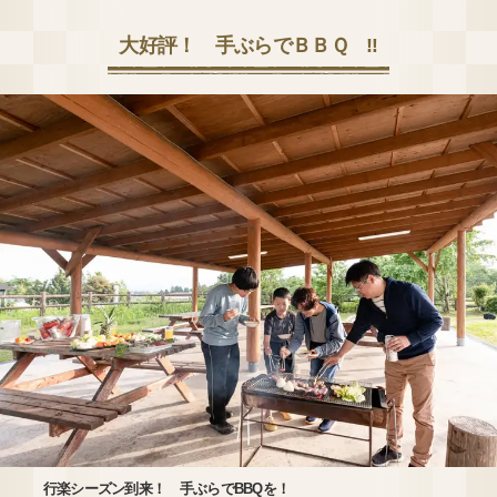
大好評！ 手ぶらでＢＢＱ ‼
行楽シーズン到来！ 手ぶらでBBQを！