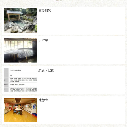
露天風呂
大浴場
泉質・効能
休憩室