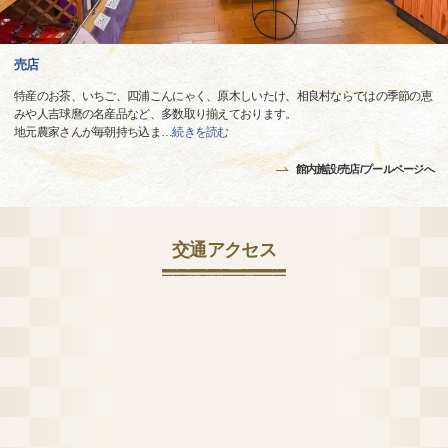
売店
特産のお茶、いちご、四浦こんにゃく、原木しいたけ、相良村ならではの季節の恵
みや人吉球麿の名産品など、多数取り揃えております。
地元農家さんが毎朝持ち込ま
…
続きを読む
館内施設/売店/プールページへ
交通アクセス