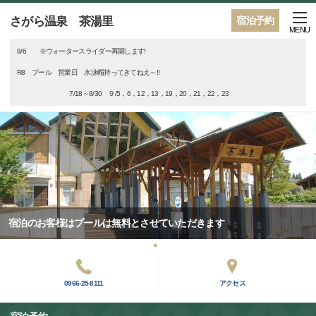
さがら温泉 茶湯里
宿泊予約
MENU
8/6 ※ウォータースライダー再開します!
R8 プール 営業日 水泳帽持ってきてねえ～‼
7/18～8/30 ９/5，6，12，13，19，20，21，22，23
宿泊のお客様はプールは無料とさせていただきます
0966-25-8111
アクセス