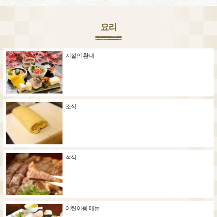
요리
계절의 환대
조식
석식
어린이용 메뉴