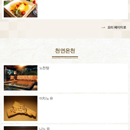
요리 페이지로
천연온천
노천탕
이치노 유
니노 유