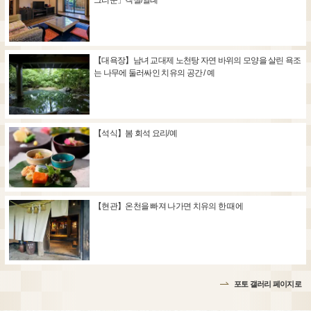
그리운」객실/일례
【대욕장】남녀 교대제 노천탕 자연 바위의 모양을 살린 욕조
는 나무에 둘러싸인 치유의 공간 / 예
【석식】봄 회석 요리/예
【현관】온천을 빠져 나가면 치유의 한 때에
포토 갤러리 페이지로