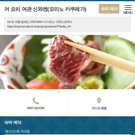
어 요리 여관 신와엔(모리노 카쿠레가)
숙박 예약
MENU
GoTo 여행 캠페인 STAYNAVI 사이트는 이쪽으로부터
https://staynavi.direct/campaign/gototravel/?facility_id=
0967-32-0330
오시는 방법
숙박 예약
체크인-체크아웃