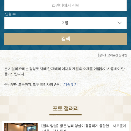
캘린더에서 선택
인원 수
검색
【공식】요리료칸 신와엔
본 시설의 요리는 정성껏 재배 한 재배의 야채와 계절의 소재를 아낌없이 사용하여 만
들어드립니다.
준비부터 모듬까지, 모두 요리사의 손에
…
계속 읽기
포토 갤러리
【멀리 양실】굵은 빔과 양실이 훌륭하게 융합한 「새로운데