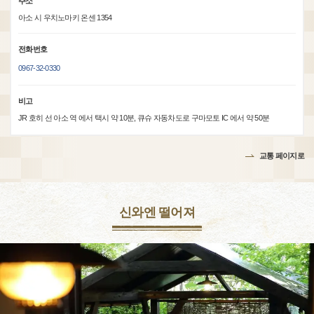
주소
아소 시 우치노마키 온센 1354
전화번호
0967-32-0330
비고
JR 호히 선 아소 역 에서 택시 약 10분, 큐슈 자동차도로 구마모토 IC 에서 약 50분
교통 페이지로
신와엔 떨어져