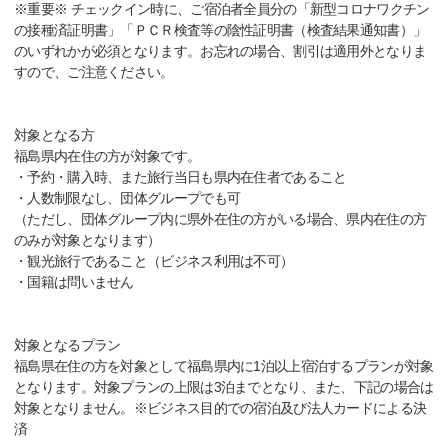
※重要※ チェックイン時に、ご宿泊者全員分の「新型コロナワクチン
の接種済証明書」「ＰＣＲ検査等の陰性証明書（検査結果通知書）」
のいずれかが必須となります。お忘れの場合、割引は適用外となりま
すので、ご注意ください。
対象となる方
福島県内在住の方が対象です。
・予約・購入時、また旅行当日も県内在住者であること
・人数制限なし、団体グループでも可
（ただし、団体グループ内に県外在住の方がいる場合、県内在住の方
のみが対象となります）
・観光旅行であること（ビジネス利用は不可）
・国籍は問いません
対象となるプラン
福島県在住の方を対象として福島県内に1泊以上宿泊するプランが対象
となります。対象プランの上限は3泊までとなり、また、下記の場合は
対象となりません。※ビジネス目的での宿泊及び法人カードによる決
済