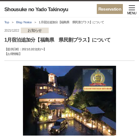
Shousuke no Yado Takinoyu
Reservation
MENU
Top
Blog / Notice
1月宿泊追加分【福島県 県民割プラス】について
お知らせ
2021/12/22
1月宿泊追加分【福島県 県民割プラス】について
【提供日程：
2021/12/22(水)
〜】
【
お得情報
】