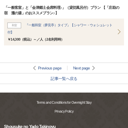
「一般客室」と「会津郷土会席料理♪」（貸切風呂付）プラン 【「庄助の
宿 瀧の湯」のおススメプラン♪】
『一般和室（夢見亭）タイプ』【シャワー・ウォシュレット
和室
付】
￥14,300（税込）～／人（2名利用時）
Previous page
Next page
記事一覧へ戻る
Terms and Conditions for Overnight Stay
Privacy Policy
Shousuke no Yado Takinoyu