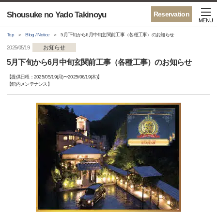
Shousuke no Yado Takinoyu
Reservation
MENU
Top
Blog / Notice
5月下旬から6月中旬玄関前工事（各種工事）のお知らせ
お知らせ
2025/05/19
5月下旬から6月中旬玄関前工事（各種工事）のお知らせ
【提供日程：
2025/05/19(月)
〜
2025/06/19(木)
】
【
館内メンテナンス
】