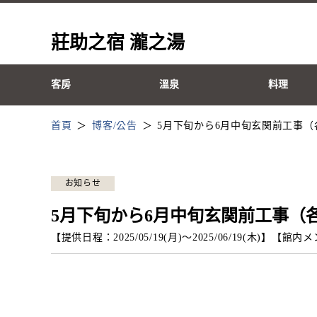
莊助之宿 瀧之湯
客房
溫泉
料理
首頁
博客/公告
5月下旬から6月中旬玄関前工事
お知らせ
5月下旬から6月中旬玄関前工事（
【提供日程：
2025/05/19(月)
〜
2025/06/19(木)
】
【
館内メ