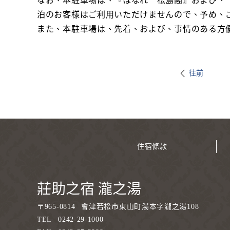
なお、本駐車場は、『はなれ 松島閣』および、
泊のお客様はご利用いただけませんので、予め、
また、本駐車場は、先着、および、事情のある方
往前
住宿條款
莊助之宿 瀧之湯
〒
965-0814
會津若松市東山町湯本字瀧之湯108
TEL
0242-29-1000