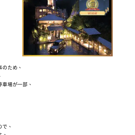
事のため、
、
停車場が一部、
ので、