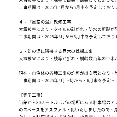
大雪被害により、凍害で破裂、断裂してしまった
工事期間は、2025年4月から5月中を予定しており
４、『星空の湯』改修工事
大雪被害により、タイルの剥がれ、防水の断裂が
工事期間は、2025年3月から5月中を予定しており
５、幻の湯に隣接する巨木の伐採工事
大雪被害により、枝等が折れ、樹齢数百年の巨木
現在、自治体の各種工事の許可が出次第となり、
工事期間は、2025年5月下旬から、6月末を予定。
【完了工事】
当館から80メートルほどの場所にある駐車場のア
のスペースをアスファルト化いたしましたので、