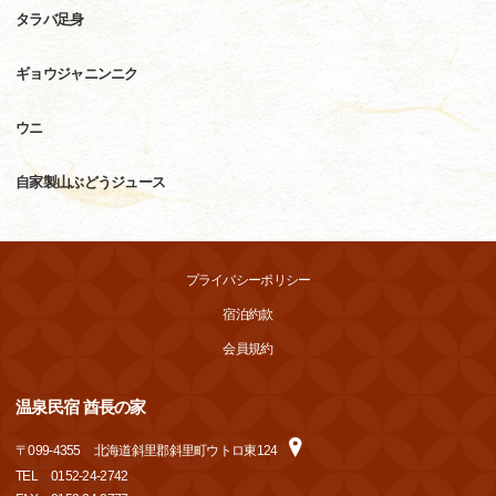
タラバ足身
ギョウジャニンニク
ウニ
自家製山ぶどうジュース
プライバシーポリシー
宿泊約款
会員規約
温泉民宿 酋長の家
〒
099-4355
北海道斜里郡斜里町ウトロ東124
TEL
0152-24-2742