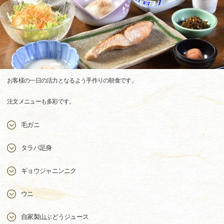
お客様の一日の活力となるよう手作りの朝食です。
注文メニューも多彩です。
毛ガニ
タラバ足身
ギョウジャニンニク
ウニ
自家製山ぶどうジュース