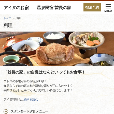
アイヌのお宿 温泉民宿 酋長の家
宿泊予約
MENU
トップ
料理
料理
「酋長の家」の自慢はなんといってもお食事！
ウトロの市場が目の前徒歩30秒！
知床ならではの恵まれた新鮮な素材が手に入れやすく、
手間ひまかけた手づくりが美味しい料理になります！
アイヌ料理も
…
続きを読む
スタンダード夕食メニュー