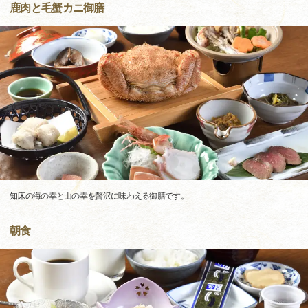
鹿肉と毛蟹カニ御膳
知床の海の幸と山の幸を贅沢に味わえる御膳です。
朝食