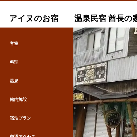
アイヌのお宿 温泉民宿 酋長の
客室
料理
温泉
館内施設
宿泊プラン
交通アクセス