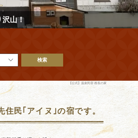
り沢山！
検索
【公式】温泉民宿 酋長の家
先住民｢アイヌ｣の宿です。