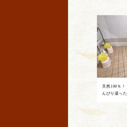
天然100％
んびり湯っ