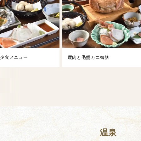
ド夕食メニュー
鹿肉と毛蟹カニ御膳
温泉