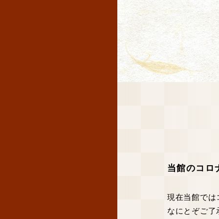
当館のコロ
現在当館では
なにとぞご了