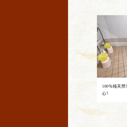
100％纯天
心！