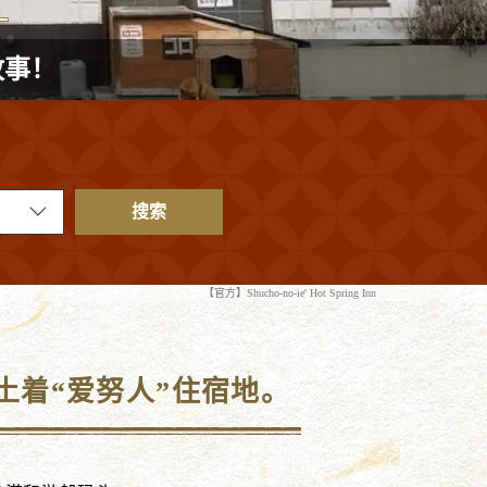
故事！
搜索
【官方】Shucho-no-ie' Hot Spring Inn
土着“爱努人”住宿地。