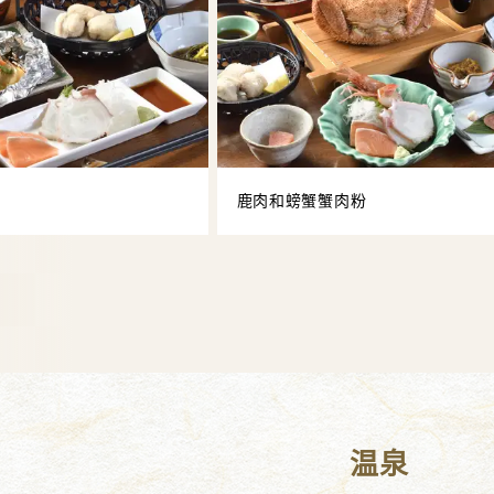
单
鹿肉和螃蟹蟹肉粉
温泉