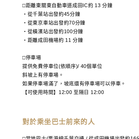
□距離東關東自動車道成田IC約 13 分鐘
・從千葉站出發約45分鐘
・從東京車站出發約70分鐘
・從橫濱站出發約100分鐘
・距離成田機場約 11 分鐘
□停車場
提供免費停車位(依順序)/ 40個單位
斜坡上有停車場。
如果停車場滿了，坡底還有停車場可以停車。
【可使用時間】12:00 至隔日 12:00
對於乘坐巴士前來的人
□當地巴士(栗源線千葉交通 / 從成田機場出發約16