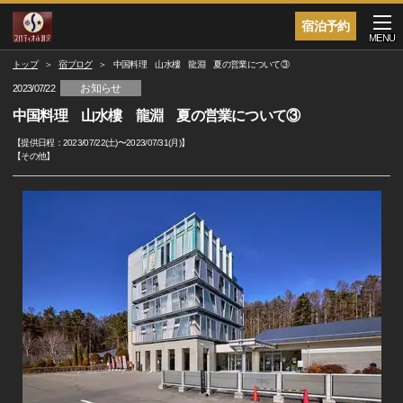
宿泊予約
MENU
トップ
宿ブログ
中国料理 山水樓 龍淵 夏の営業について③
お知らせ
2023/07/22
中国料理 山水樓 龍淵 夏の営業について③
【提供日程：
2023/07/22(土)
〜
2023/07/31(月)
】
【
その他
】