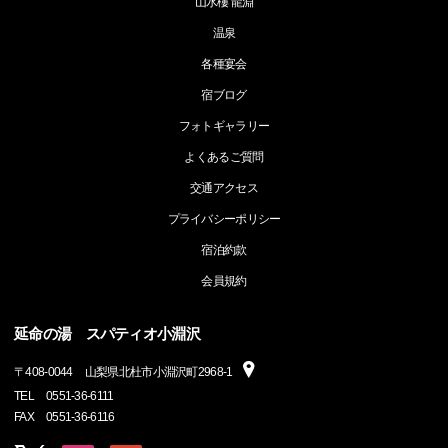
山水樓 龍淵
温泉
各種宴会
宿ブログ
フォトギャラリー
よくあるご質問
交通アクセス
プライバシーポリシー
宿泊約款
会員規約
延命の湯 スパティオ小淵沢
〒
408-0044
山梨県北杜市小淵沢町2968-1
TEL
0551-36-6111
FAX
0551-36-6116