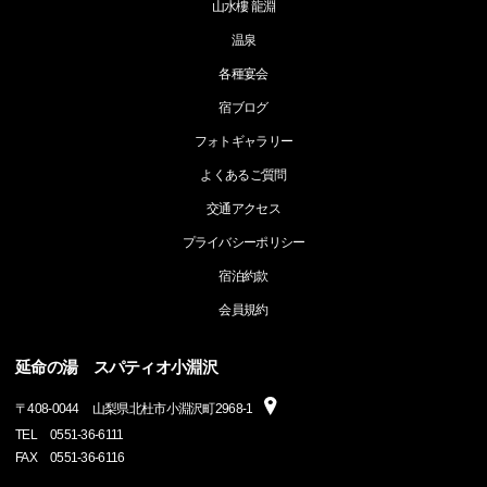
山水樓 龍淵
温泉
各種宴会
宿ブログ
フォトギャラリー
よくあるご質問
交通アクセス
プライバシーポリシー
宿泊約款
会員規約
延命の湯 スパティオ小淵沢
〒
408-0044
山梨県北杜市小淵沢町2968-1
TEL
0551-36-6111
FAX
0551-36-6116