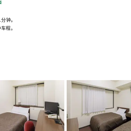
店
1分钟。
钟车程。