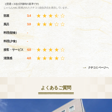
（[普通＝3.0]が評価時の基準です)
じゃらんnetに投稿されたクチコミ総合評点を表示しています。
部屋
3.4
風呂
3.0
料理(朝食)
-
料理(夕食)
-
接客・サービス
4.0
清潔感
4.0
クチコミページへ
よくあるご質問