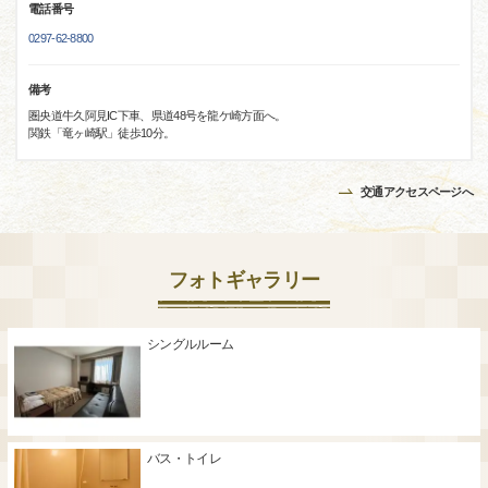
電話番号
0297-62-8800
備考
圏央道牛久阿見IC下車、県道48号を龍ケ崎方面へ。
関鉄「竜ヶ崎駅」徒歩10分。
交通アクセスページへ
フォトギャラリー
シングルルーム
バス・トイレ