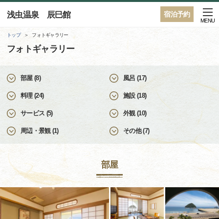
浅虫温泉 辰巳館
宿泊予約
MENU
トップ
フォトギャラリー
フォトギャラリー
部屋 (8)
風呂 (17)
料理 (24)
施設 (18)
サービス (5)
外観 (10)
周辺・景観 (1)
その他 (7)
部屋