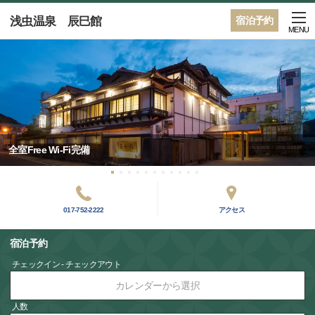
浅虫温泉 辰巳館
宿泊予約
MENU
全室Free Wi-Fi完備
017-752-2222
アクセス
宿泊予約
チェックイン - チェックアウト
カレンダーから選択
人数